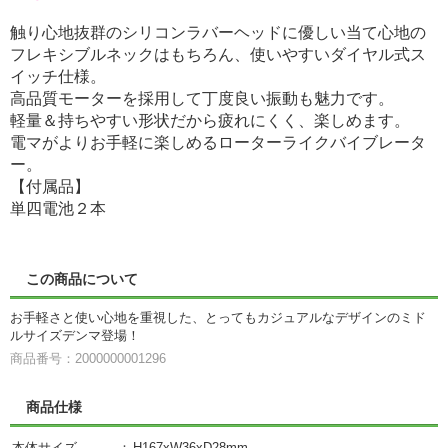
触り心地抜群のシリコンラバーヘッドに優しい当て心地の
フレキシブルネックはもちろん、使いやすいダイヤル式ス
イッチ仕様。
高品質モーターを採用して丁度良い振動も魅力です。
軽量＆持ちやすい形状だから疲れにくく、楽しめます。
電マがよりお手軽に楽しめるローターライクバイブレータ
ー。
【付属品】
単四電池２本
この商品について
お手軽さと使い心地を重視した、とってもカジュアルなデザインのミド
ルサイズデンマ登場！
商品番号：2000000001296
商品仕様
本体サイズ
：
H167xW36xD28mm