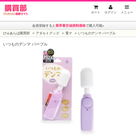
ぴゅあらば購買部
カート
ログイン
メニュー
会員登録すると
業界最安値挑戦価格
で購入可能♪
ぴゅあらば購買部
アダルトグッズ
電マ
いつものデンマ パープル
いつものデンマ パープル