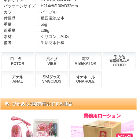
パッケージサイズ
：
H214xW100xD32mm
カラー
：
パープル
付属品
：
単四電池２本
重量
：
66g
総重量
：
109g
素材
：
シリコン、ABS
備考
：
生活防水仕様
ぴゅあらば購買部おすすめ商品
抜)
円)