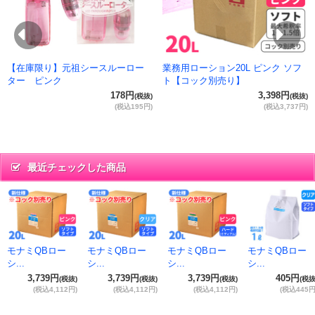
Previous
Ne
【在庫限り】元祖シースルーロー
業務用ローション20L ピンク ソフ
ター ピンク
ト【コック別売り】
178円
3,398円
(税抜)
(税抜)
(税込195円)
(税込3,737円)
最近チェックした商品
モナミQBロー
モナミQBロー
モナミQBロー
モナミQBロー
シ...
シ...
シ...
シ...
3,739円
3,739円
3,739円
405円
(税抜)
(税抜)
(税抜)
(税抜
(税込4,112円)
(税込4,112円)
(税込4,112円)
(税込445円