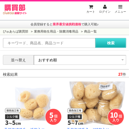
ぴゅあらば購買部
カート
ログイン
メニュー
会員登録すると
業界最安値挑戦価格
で購入可能♪
ぴゅあらば購買部
業務用衛生用品・除菌消毒用品
商品一覧
並べ替え
検索結果
27
件