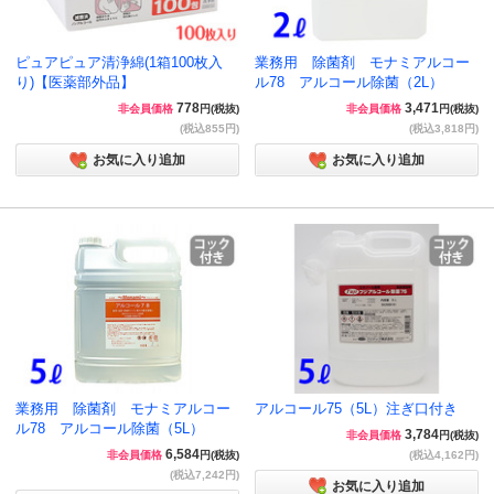
ピュアピュア清浄綿(1箱100枚入
業務用 除菌剤 モナミアルコー
り)【医薬部外品】
ル78 アルコール除菌（2L）
778
3,471
非会員価格
円(税抜)
非会員価格
円(税抜)
(税込855円)
(税込3,818円)
お気に入り追加
お気に入り追加
業務用 除菌剤 モナミアルコー
アルコール75（5L）注ぎ口付き
ル78 アルコール除菌（5L）
3,784
非会員価格
円(税抜)
6,584
非会員価格
円(税抜)
(税込4,162円)
(税込7,242円)
お気に入り追加