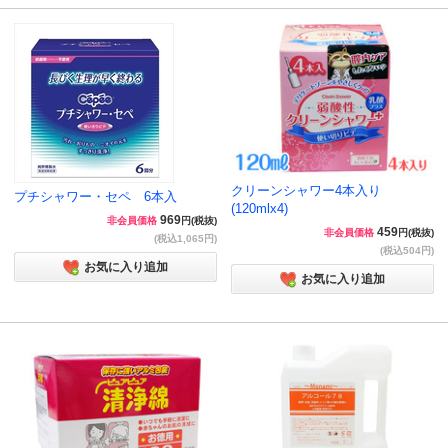
クリーンシャワー4本入り
プチシャワー・セペ 6本入
(120mlx4)
969
非会員価格
円(税抜)
459
非会員価格
円(税抜)
(税込1,065円)
(税込504円)
お気に入り追加
お気に入り追加