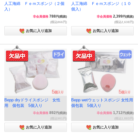
人工海綿 Ｆｅｍスポンジ（２個
人工海綿 Ｆｅｍスポンジ（１０
入）
個入）
788
2,399
非会員価格
円(税抜)
非会員価格
円(税抜)
(税込866円)
(税込2,638円)
お気に入り追加
お気に入り追加
Bepp dryドライスポンジ 女性
Bepp wetウェットスポンジ 女性用
用 個包装 5個入り
個包装 5個入り
892
1,712
非会員価格
円(税抜)
非会員価格
円(税抜)
(税込981円)
(税込1,883円)
お気に入り追加
お気に入り追加