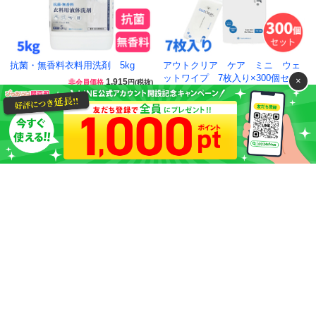
抗菌・無香料衣料用洗剤 5kg
アウトクリア ケア ミニ ウェ
ットワイプ 7枚入り×300個セ…
×
1,915
非会員価格
円(税抜)
44,450
(税込2,106円)
非会員価格
円(税抜)
(税込48,895円)
お気に入り追加
お気に入り追加
アウトクリア ケア ミニ ウェ
ットワイプ 7枚入り×6個セット
1,778