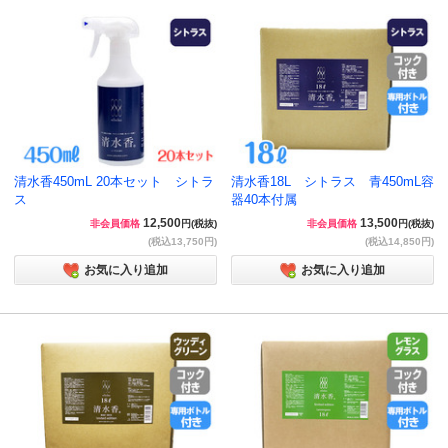
清水香450mL 20本セット シトラ
清水香18L シトラス 青450mL容
ス
器40本付属
12,500
13,500
非会員価格
円(税抜)
非会員価格
円(税抜)
(税込13,750円)
(税込14,850円)
お気に入り追加
お気に入り追加