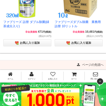
ファブリーズ 詰替 ダブル除菌(緑
ファブリーズダブル除菌 業務用
茶成分入り)
詰替 10リットル
471
10,481
非会員価格
円(税抜)
非会員価格
円(税抜)
(税込518円)
(税込11,529円)
お気に入り追加
お気に入り追加
ページの先頭へ
ホーム
ログイン
お気に入り
カート
問い合わせ
×
0120-341-910
[お問い合わせ受付時間]平日11:00～16:00
平日15時までのご注文で当日出荷!!