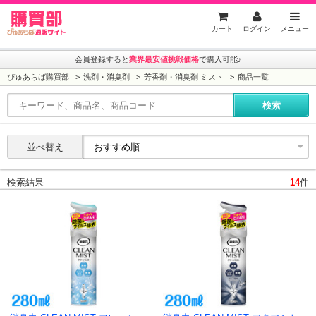
ぴゅあらば購買部
カート
ログイン
メニュー
会員登録すると
業界最安値挑戦価格
で購入可能♪
ぴゅあらば購買部
洗剤・消臭剤
芳香剤・消臭剤 ミスト
商品一覧
並べ替え
検索結果
14
件