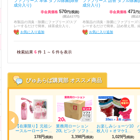
ファブリーズ 本体 ダブル除菌(緑茶
ファブリーズ 詰替 ダブル除菌(
成分入り)
成分入り)
570
471
非会員価格
円(税抜)
非会員価格
円
(税込627円)
(税込5
布製品の消臭・除菌にファブリーズ!スプ
布製品の消臭・除菌にファブリーズ!
レーするだけで簡単。緑茶成分入り。
レーするだけで簡単。詰め替え用。
お気に入り追加
お気に入り追加
検索結果
6
件
1 ～ 6 件を表示
ぴゅあらば購買部
オススメ商品
ォッシ
【在庫限り】元祖シ
業務用ローション
お楽しみショーツ10
パ…
ースルーローター…
20L ピンク ソフト…
枚入り＋オマケ1…
円
178円
3,398円
1,029円
(税抜)
(税抜)
(税抜)
(税抜)