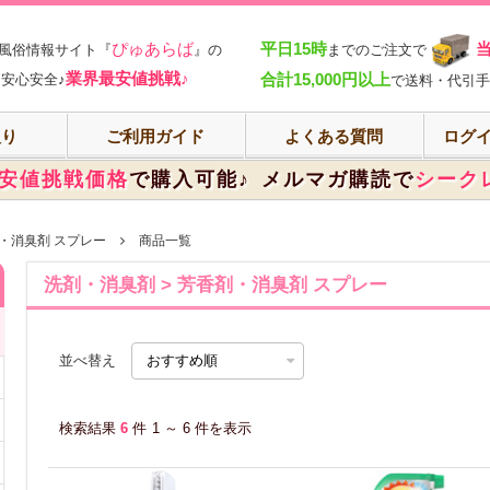
部
ぴゅあらば
平日15時
風俗情報サイト『
』の
までのご注文で
業界最安値挑戦♪
合計15,000円以上
安心安全♪
で送料・代引手
入り
ご利用ガイド
よくある質問
ログイ
安値挑戦価格
で購入可能♪
メルマガ購読で
シーク
・消臭剤 スプレー
商品一覧
洗剤・消臭剤 > 芳香剤・消臭剤 スプレー
並べ替え
検索結果
6
件
1 ～ 6 件を表示