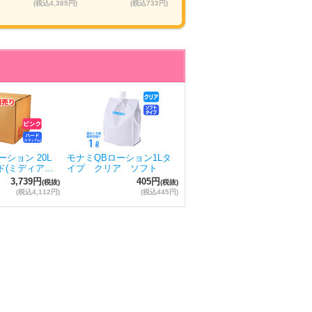
(税込4,385円)
(税込733円)
(税込12,138円)
ション 20L
モナミQBローション1Lタ
ド(ミディア…
イプ クリア ソフト
3,739円
405円
(税抜)
(税抜)
(税込4,112円)
(税込445円)