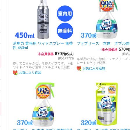
消臭力 業務用 ワイドスプレー 無香
ファブリーズ 本体 ダブル除
性 450ml
570
非会員価格
円
670
非会員価格
円(税抜)
(税込6
(税込737円)
布製品の消臭・除菌にファブリーズ!
レーするだけで簡単。
香りでごまかさない無香タイプです。 4連
ワイドノズルが通常ノズルよりも広範囲…
お気に入り追加
お気に入り追加