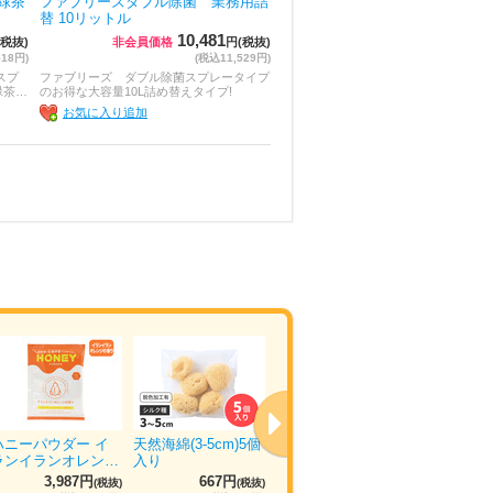
緑茶
ファブリーズダブル除菌 業務用詰
替 10リットル
10,481
(税抜)
非会員価格
円(税抜)
18円)
(税込11,529円)
スプ
ファブリーズ ダブル除菌スプレータイプ
緑茶…
のお得な大容量10L詰め替えタイプ!
お気に入り追加
ハニーパウダー イ
天然海綿(3-5cm)5個
ウエットトラストプ
ぴゅあら
ランイランオレン…
入り
ロ 120本入り
ュ 5箱×
3,987円
667円
11,035円
5
(税抜)
(税抜)
(税抜)