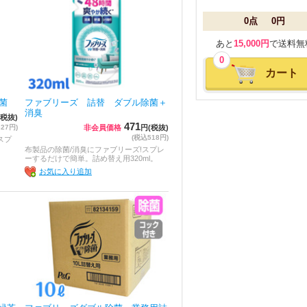
0点
0円
あと
15,000円
で送料無
0
カート
菌
ファブリーズ 詰替 ダブル除菌＋
消臭
(税抜)
471
27円)
非会員価格
円(税抜)
(税込518円)
スプ
布製品の除菌/消臭にファブリーズ!スプレ
ーするだけで簡単。詰め替え用320ml。
お気に入り追加