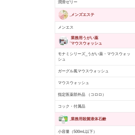
潤滑ゼリー
メンズエステ
メンエス
業務用うがい薬
マウスウォッシュ
モナミシリーズ_うがい薬・マウスウォッ
シュ
ガーグル風マウスウォッシュ
マウスウォッシュ
指定医薬部外品 （コロロ）
コック・付属品
業務用殺菌液体石鹸
あらばティッシ
【医薬部外品】薬用
紙コップ 7オンス
ARCマウスウ
箱×12パック
泡 NOTクリーン…
(205ml)100個入り
ュ ブルー ペ
小容量（500mL以下）
5,392円
4,055円
330円
1,713
(税抜)
(税抜)
(税抜)