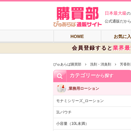
ぴゅあらば購買
日本最大級
の
公式通販だから
HOME
お気に
会員登録すると
業界最
ぴゅあらば購買部
洗剤・消臭剤
芳香剤
カテゴリー
から探す
業務用ローション
モナミシリーズ_ローション
1Lパウチ
小容量（10L未満）