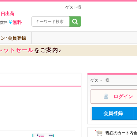
ゲスト様
当日出荷
￥
無料
数料
ン･会員登録
レットセール
をご案内♪
ゲスト
様
ログイン
会員登録
現在のカート内