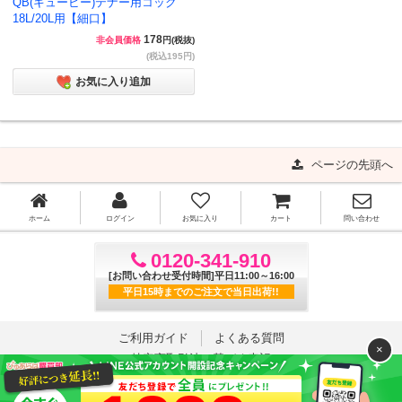
QB(キュービー)テナー用コック
18L/20L用【細口】
178
非会員価格
円(税抜)
(税込195円)
お気に入り追加
ページの先頭へ
ホーム
ログイン
お気に入り
カート
問い合わせ
0120-341-910
[お問い合わせ受付時間]平日11:00～16:00
平日15時までのご注文で当日出荷!!
ご利用ガイド
よくある質問
×
特定商取引法に基づく表記
プライバシーポリシー
利用規約
サイトマップ