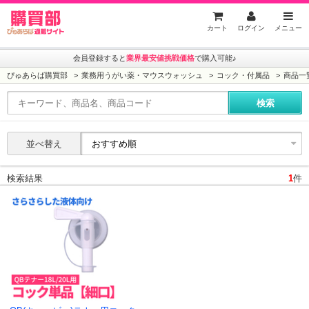
ぴゅあらば購買部
カート
ログイン
メニュー
会員登録すると
業界最安値挑戦価格
で購入可能♪
ぴゅあらば購買部
業務用うがい薬・マウスウォッシュ
コック・付属品
商品一
並べ替え
検索結果
1
件