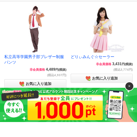
私立高等学園男子部ブレザー制服
どりぃみんぐ☆セーラー
パンツ
3,431
非会員価格
円(税抜)
4,489
非会員価格
円(税抜)
(税込3,774円)
(税込4,937円)
お気に入り追加
お気に入り追加
×