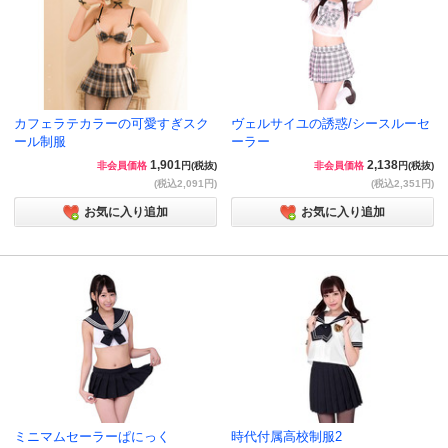
カフェラテカラーの可愛すぎスク
ヴェルサイユの誘惑/シースルーセ
ール制服
ーラー
1,901
2,138
非会員価格
円(税抜)
非会員価格
円(税抜)
(税込2,091円)
(税込2,351円)
お気に入り追加
お気に入り追加
ミニマムセーラーぱにっく
時代付属高校制服2