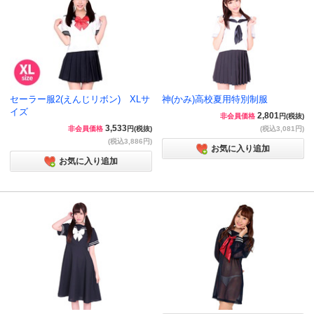
セーラー服2(えんじリボン) XLサ
神(かみ)高校夏用特別制服
イズ
2,801
非会員価格
円(税抜)
3,533
非会員価格
円(税抜)
(税込3,081円)
(税込3,886円)
お気に入り追加
お気に入り追加