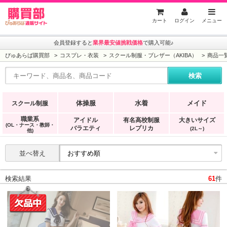
ぴゅあらば購買部
カート
ログイン
メニュー
会員登録すると
業界最安値挑戦価格
で購入可能♪
ぴゅあらば購買部
コスプレ・衣装
スクール制服・ブレザー（AKIBA）
商品一
体操服
水着
メイド
スクール制服
職業系
アイドル
有名高校制服
大きいサイズ
(OL・ナース・教師・
バラエティ
レプリカ
(2L～)
他)
並べ替え
検索結果
61
件