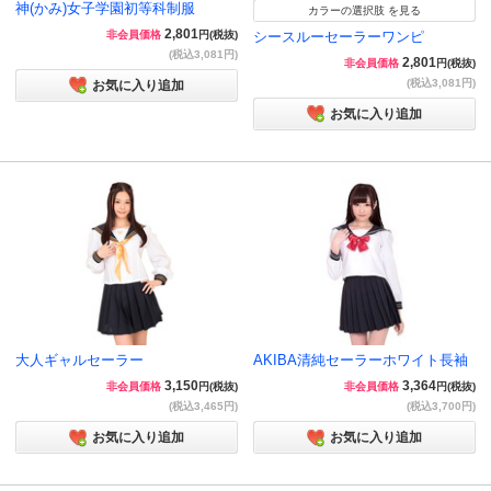
神(かみ)女子学園初等科制服
カラーの選択肢 を見る
2,801
非会員価格
円(税抜)
シースルーセーラーワンピ
(税込3,081円)
2,801
非会員価格
円(税抜)
(税込3,081円)
お気に入り追加
お気に入り追加
大人ギャルセーラー
AKIBA清純セーラーホワイト長袖
3,150
3,364
非会員価格
円(税抜)
非会員価格
円(税抜)
(税込3,465円)
(税込3,700円)
お気に入り追加
お気に入り追加