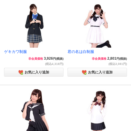
ゲキカワ制服
君の名は白制服
3,926
2,801
非会員価格
円(税抜)
非会員価格
円(税抜)
(税込4,318円)
(税込3,081円)
お気に入り追加
お気に入り追加