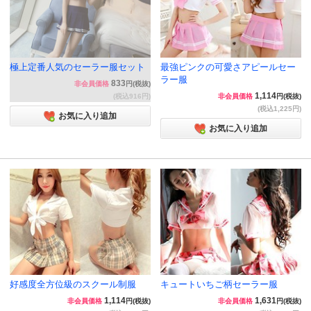
極上定番人気のセーラー服セット
最強ピンクの可愛さアピールセー
ラー服
833
非会員価格
円(税抜)
1,114
(税込916円)
非会員価格
円(税抜)
(税込1,225円)
お気に入り追加
お気に入り追加
好感度全方位級のスクール制服
キュートいちご柄セーラー服
1,114
1,631
非会員価格
円(税抜)
非会員価格
円(税抜)