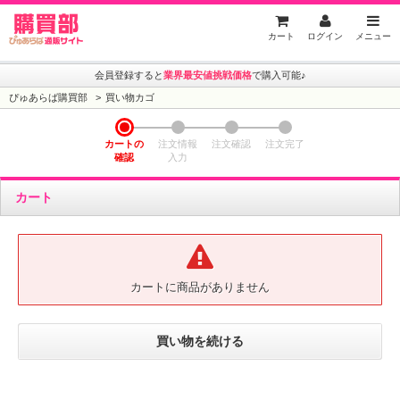
ぴゅあらば購買部
カート
ログイン
メニュー
会員登録すると
業界最安値挑戦価格
で購入可能♪
ぴゅあらば購買部
買い物カゴ
カートの
注文情報
注文確認
注文完了
確認
入力
カート
カートに商品がありません
買い物を続ける