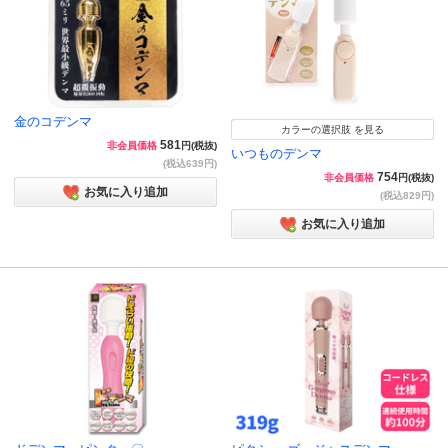
金のコデンマ
カラーの選択肢 を見る
581
非会員価格
円(税抜)
いつものデンマ
(税込639円)
754
非会員価格
円(税抜)
お気に入り追加
(税込829円)
お気に入り追加