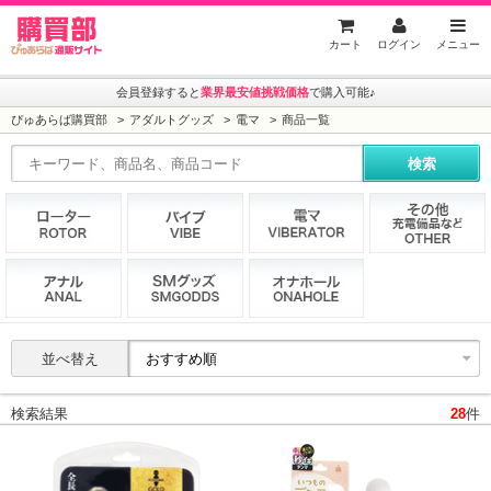
ぴゅあらば購買部
カート
ログイン
メニュー
会員登録すると
業界最安値挑戦価格
で購入可能♪
ぴゅあらば購買部
アダルトグッズ
電マ
商品一覧
並べ替え
検索結果
28
件