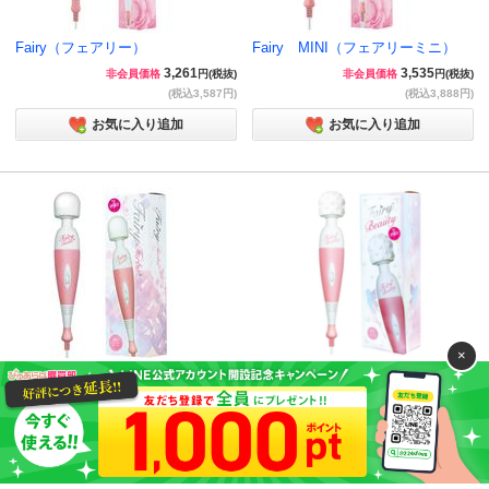
Fairy（フェアリー）
Fairy MINI（フェアリーミニ）
3,261
3,535
非会員価格
円(税抜)
非会員価格
円(税抜)
(税込3,587円)
(税込3,888円)
お気に入り追加
お気に入り追加
×
Fairy Beauty（フェアリービュー
Fairy Turbo (フェアリーターボ)
ティー）UPDATE
4,081
非会員価格
円(税抜)
4,466
非会員価格
円(税抜)
(税込4,489円)
(税込4,912円)
お気に入り追加
お気に入り追加