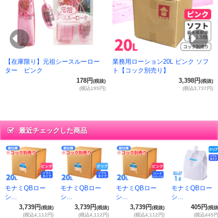
抜)
円)
Previous
Ne
【在庫限り】元祖シースルーロー
業務用ローション20L ピンク ソフ
ター ピンク
ト【コック別売り】
178円
3,398円
(税抜)
(税抜)
(税込195円)
(税込3,737円)
最近チェックした商品
モナミQBロー
モナミQBロー
モナミQBロー
モナミQBロー
シ...
シ...
シ...
シ...
3,739円
3,739円
3,739円
405円
(税抜)
(税抜)
(税抜)
(税抜
(税込4,112円)
(税込4,112円)
(税込4,112円)
(税込445円