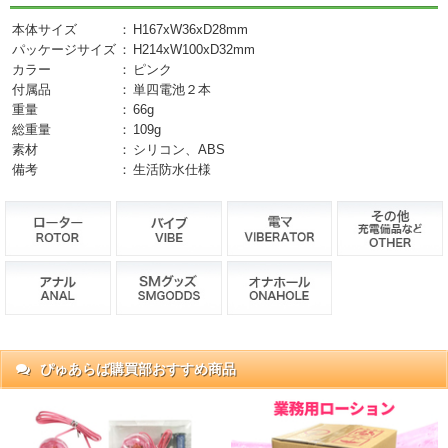
本体サイズ
：
H167xW36xD28mm
パッケージサイズ
：
H214xW100xD32mm
カラー
：
ピンク
付属品
：
単四電池２本
重量
：
66g
総重量
：
109g
素材
：
シリコン、ABS
備考
：
生活防水仕様
ぴゅあらば購買部おすすめ商品