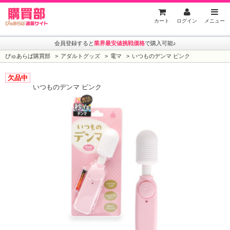
ぴゅあらば購買部
カート
ログイン
メニュー
会員登録すると
業界最安値挑戦価格
で購入可能♪
ぴゅあらば購買部
アダルトグッズ
電マ
いつものデンマ ピンク
欠品中
いつものデンマ ピンク