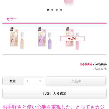
1
2
3
4
カラー
欠品中
754
非会員価格
円(税抜)
(税込829円)
数量
欠品中
お気に入り追加
お手軽さと使い心地を重視した、とってもカジ