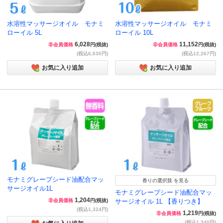
水溶性マッサージオイル モナミ
水溶性マッサージオイル モナミ
ローイル 5L
ローイル 10L
6,028
11,152
非会員価格
円(税抜)
非会員価格
円(税抜)
(税込6,630円)
(税込12,267円)
お気に入り追加
お気に入り追加
モナミグレープシード油配合マッ
香りの選択肢 を見る
サージオイル1L
モナミグレープシード油配合マッ
1,204
非会員価格
円(税抜)
サージオイル 1L 【香りつき】
(税込1,324円)
1,219
非会員価格
円(税抜)
(税込1,340円)