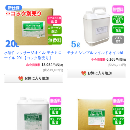
水溶性マッサージオイル モナミロ
モナミシンプルマイルドオイル5L
ーイル 20L【コック別売り】
6,165
非会員価格
円(税抜)
18,084
非会員価格
円(税抜)
(税込6,781円)
(税込19,892円)
お気に入り追加
お気に入り追加