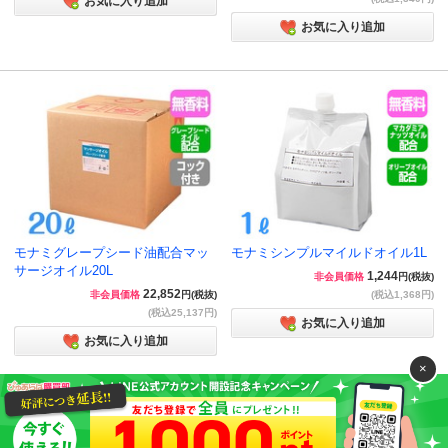
お気に入り追加
お気に入り追加
モナミグレープシード油配合マッ
モナミシンプルマイルドオイル1L
サージオイル20L
1,244
非会員価格
円(税抜)
22,852
非会員価格
円(税抜)
(税込1,368円)
(税込25,137円)
お気に入り追加
お気に入り追加
×
ページの先頭へ