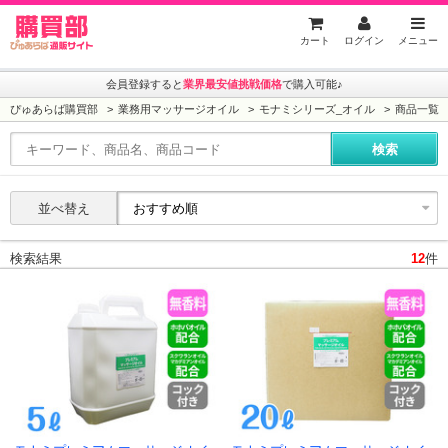
ぴゅあらば購買部
カート
ログイン
メニュー
会員登録すると
業界最安値挑戦価格
で購入可能♪
ぴゅあらば購買部
業務用マッサージオイル
モナミシリーズ_オイル
商品一覧
並べ替え
検索結果
12
件