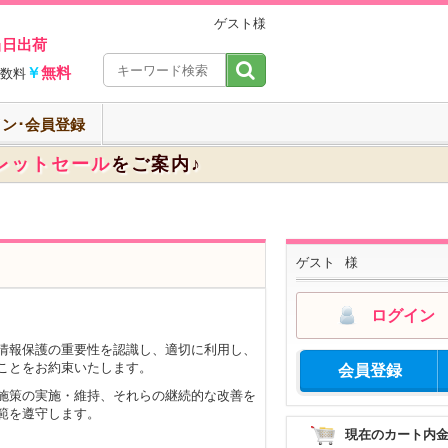
ゲスト様
当日出荷
￥
無料
数料
ン･会員登録
レットセール
をご案内♪
ゲスト
様
ログイン
情報保護の重要性を認識し、適切に利用し、
ことをお約束いたします。
会員登録
施策の実施・維持、それらの継続的な改善を
範を遵守します。
現在のカート内