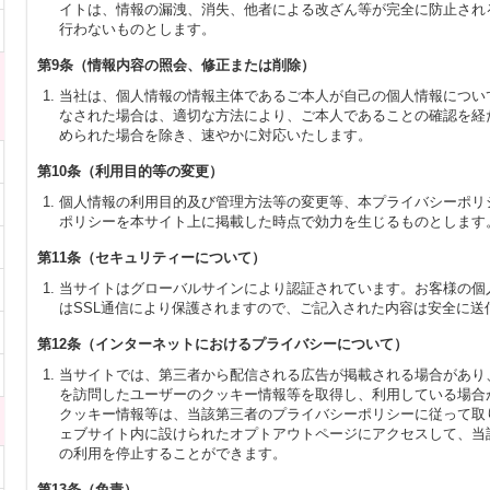
イトは、情報の漏洩、消失、他者による改ざん等が完全に防止され
行わないものとします。
第9条（情報内容の照会、修正または削除）
当社は、個人情報の情報主体であるご本人が自己の個人情報につい
なされた場合は、適切な方法により、ご本人であることの確認を経
められた場合を除き、速やかに対応いたします。
第10条（利用目的等の変更）
個人情報の利用目的及び管理方法等の変更等、本プライバシーポリ
ポリシーを本サイト上に掲載した時点で効力を生じるものとします
第11条（セキュリティーについて）
当サイトはグローバルサインにより認証されています。お客様の個
はSSL通信により保護されますので、ご記入された内容は安全に送
第12条（インターネットにおけるプライバシーについて）
当サイトでは、第三者から配信される広告が掲載される場合があり
を訪問したユーザーのクッキー情報等を取得し、利用している場合
クッキー情報等は、当該第三者のプライバシーポリシーに従って取
ェブサイト内に設けられたオプトアウトページにアクセスして、当
の利用を停止することができます。
第13条（免責）