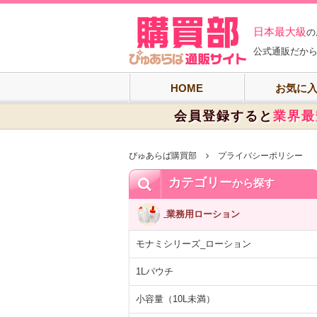
ぴゅあらば購買
日本最大級
の
公式通販だから
HOME
お気に
会員登録すると
業界最
ぴゅあらば購買部
プライバシーポリシー
カテゴリー
から探す
業務用ローション
モナミシリーズ_ローション
1Lパウチ
小容量（10L未満）