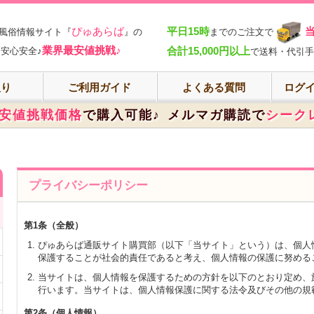
部
ぴゅあらば
平日15時
風俗情報サイト『
』の
までのご注文で
業界最安値挑戦♪
合計15,000円以上
安心安全♪
で送料・代引手
入り
ご利用ガイド
よくある質問
ログイ
安値挑戦価格
で購入可能♪
メルマガ購読で
シーク
プライバシーポリシー
第1条（全般）
ぴゅあらば通販サイト購買部（以下「当サイト」という）は、個人
保護することが社会的責任であると考え、個人情報の保護に努める
当サイトは、個人情報を保護するための方針を以下のとおり定め、
行います。当サイトは、個人情報保護に関する法令及びその他の規
第2条（個人情報）