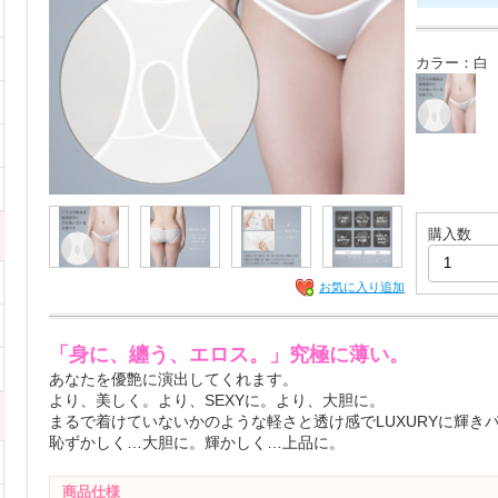
カラー：
白
購入数
お気に入り追加
「身に、纏う、エロス。」究極に薄い。
あなたを優艶に演出してくれます。
より、美しく。より、SEXYに。より、大胆に。
まるで着けていないかのような軽さと透け感でLUXURYに輝き
恥ずかしく…大胆に。輝かしく…上品に。
商品仕様