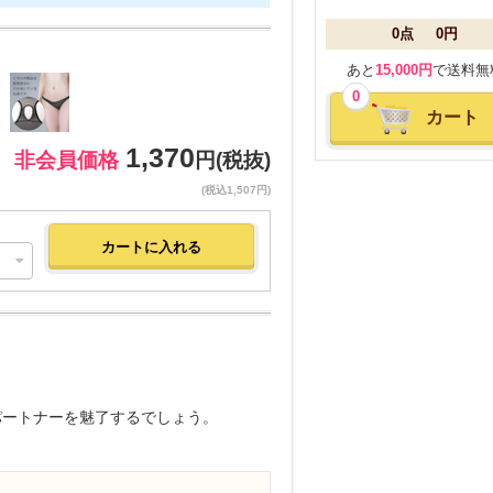
0点
0円
あと
15,000円
で送料無
0
カート
1,370
非会員価格
円(税抜)
(税込1,507円)
パートナーを魅了するでしょう。