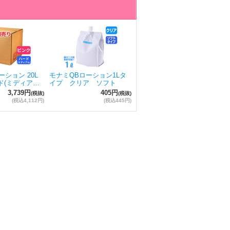
ション 20L
モナミQBローション1Lタ
ド(ミディア…
イプ クリア ソフト
3,739円
405円
(税抜)
(税抜)
(税込4,112円)
(税込445円)