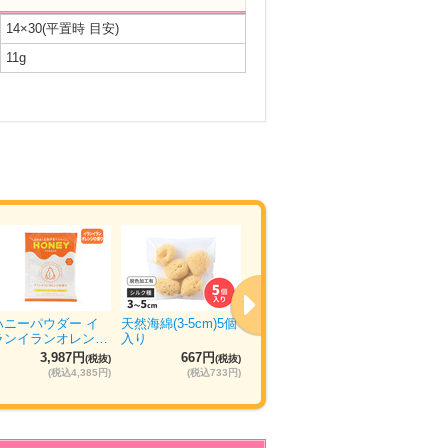
14×30(平置時 目安)
11g
ハニーパウダー イ
天然海綿(3-5cm)5個
ウエットトラストプ
ぴゅあら
ランイランオレン…
入り
ロ 120本入り
ュ 5箱×
3,987円
667円
11,035円
5
(税抜)
(税抜)
(税抜)
(税込4,385円)
(税込733円)
(税込12,138円)