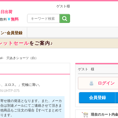
ゲスト様
当日出荷
￥
無料
数料
ン･会員登録
レットセール
をご案内♪
sui- 穴あきショーツ（白）
ゲスト
様
ログイン
う、エロス。」究極に薄い。
UHTP-075
会員登録
取寄せ後の発送となります。また、メーカ
場合は別途メールにてご連絡させて頂きま
に他商品もご注文の場合【すべてまとめて
現在のカート内
なります。