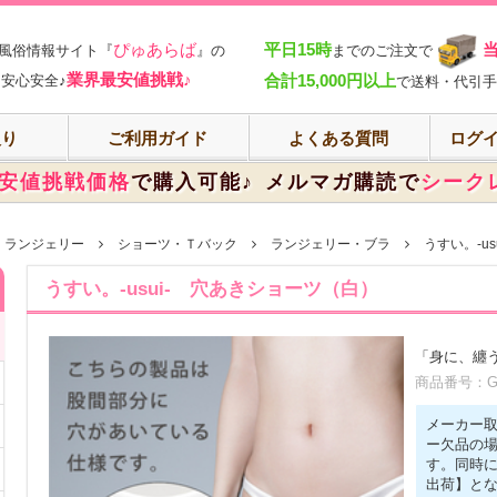
部
ぴゅあらば
平日15時
風俗情報サイト『
』の
までのご注文で
業界最安値挑戦♪
合計15,000円以上
安心安全♪
で送料・代引手
入り
ご利用ガイド
よくある質問
ログイ
安値挑戦価格
で購入可能♪
メルマガ購読で
シーク
・ランジェリー
ショーツ・Ｔバック
ランジェリー・ブラ
うすい。-u
うすい。-usui- 穴あきショーツ（白）
「身に、纏
商品番号：GN-
メーカー
ー欠品の
す。同時
出荷】と