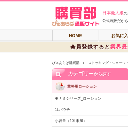
ぴゅあらば購買
日本最大級
の
公式通販だから
HOME
お気に
会員登録すると
業界最
ぴゅあらば購買部
ストッキング・ショーツ
カテゴリー
から探す
業務用ローション
モナミシリーズ_ローション
1Lパウチ
小容量（10L未満）