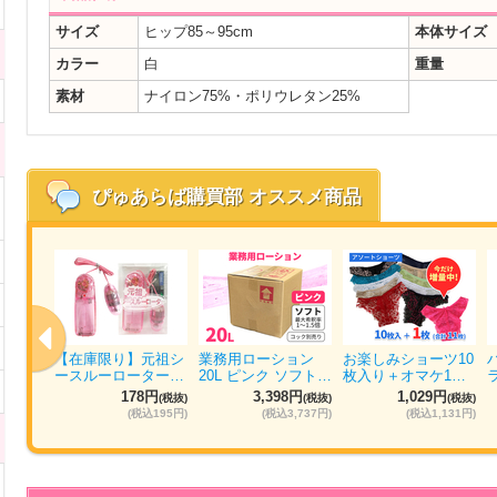
サイズ
ヒップ85～95cm
本体サイズ
カラー
白
重量
素材
ナイロン75%・ポリウレタン25%
ぴゅあらば購買部
オススメ商品
ォッシ
【在庫限り】元祖シ
業務用ローション
お楽しみショーツ10
パ…
ースルーローター…
20L ピンク ソフト…
枚入り＋オマケ1…
円
178円
3,398円
1,029円
(税抜)
(税抜)
(税抜)
(税抜)
884円)
(税込195円)
(税込3,737円)
(税込1,131円)