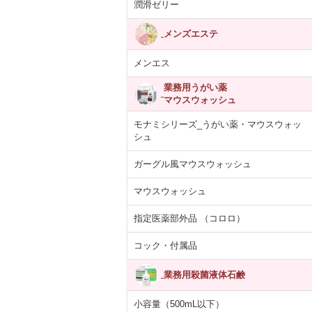
潤滑ゼリー
メンズエステ
メンエス
業務用うがい薬
マウスウォッシュ
モナミシリーズ_うがい薬・マウスウォッ
シュ
ガーグル風マウスウォッシュ
マウスウォッシュ
指定医薬部外品 （コロロ）
あらばティッシ
【医薬部外品】薬用
紙コップ 7オンス
ARCマウスウ
箱×12パック
泡 NOTクリーン…
(205ml)100個入り
ュ ブルー ペ
コック・付属品
5,392円
4,055円
330円
1,713
(税抜)
(税抜)
(税抜)
(税込5,931円)
(税込4,460円)
(税込363円)
(税込1,
業務用殺菌液体石鹸
小容量（500mL以下）