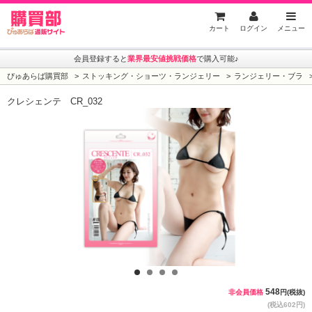
ぴゅあらば購買部
カート
ログイン
メニュー
会員登録すると
業界最安値挑戦価格
で購入可能♪
ぴゅあらば購買部
ストッキング・ショーツ・ランジェリー
ランジェリー・ブラ
クレシェンテ CR_032
1
2
3
4
548
非会員価格
円(税抜)
(税込602円)