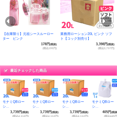
抜)
円)
Previous
Ne
【在庫限り】元祖シースルーロー
業務用ローション20L ピンク ソフ
ター ピンク
ト【コック別売り】
178円
3,398円
(税抜)
(税抜)
(税込195円)
(税込3,737円)
最近チェックした商品
モナミQBロー
モナミQBロー
モナミQBロー
モナミQBロー
シ...
シ...
シ...
シ...
3,739円
3,739円
3,739円
405円
(税抜)
(税抜)
(税抜)
(税抜
(税込4,112円)
(税込4,112円)
(税込4,112円)
(税込445円