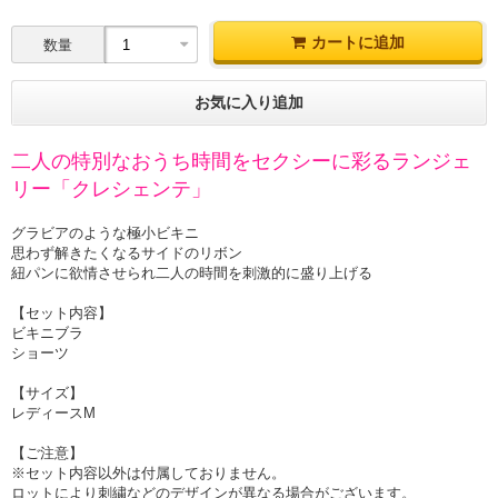
カートに追加
数量
お気に入り追加
二人の特別なおうち時間をセクシーに彩るランジェ
リー「クレシェンテ」
グラビアのような極小ビキニ
思わず解きたくなるサイドのリボン
紐パンに欲情させられ二人の時間を刺激的に盛り上げる
【セット内容】
ビキニブラ
ショーツ
【サイズ】
レディースM
【ご注意】
※セット内容以外は付属しておりません。
ロットにより刺繍などのデザインが異なる場合がございます。