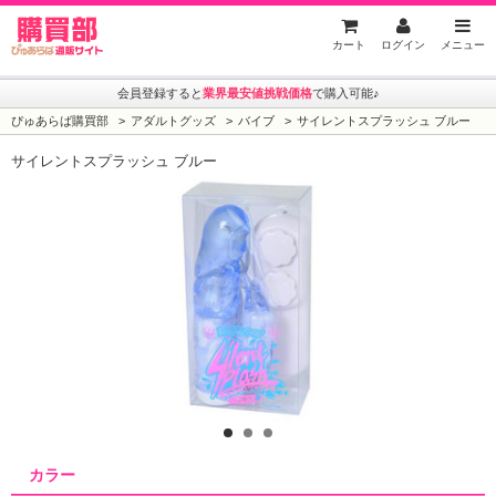
ぴゅあらば購買部
カート
ログイン
メニュー
会員登録すると
業界最安値挑戦価格
で購入可能♪
ぴゅあらば購買部
アダルトグッズ
バイブ
サイレントスプラッシュ ブルー
サイレントスプラッシュ ブルー
1
2
3
カラー