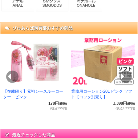
ぴゅあらば購買部おすすめ商品
抜)
円)
Previous
Ne
【在庫限り】元祖シースルーロー
業務用ローション20L ピンク ソフ
ター ピンク
ト【コック別売り】
178円
3,398円
(税抜)
(税抜)
(税込195円)
(税込3,737円)
最近チェックした商品