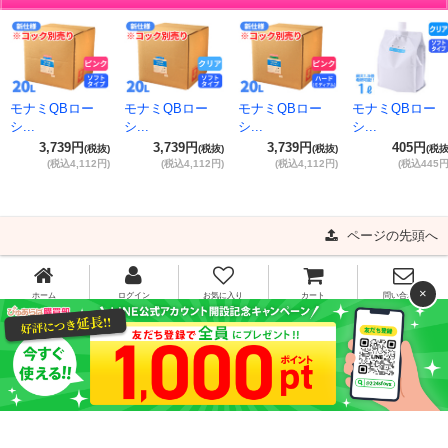
モナミQBロー
モナミQBロー
モナミQBロー
モナミQBロー
シ...
シ...
シ...
シ...
3,739円
3,739円
3,739円
405円
(税抜)
(税抜)
(税抜)
(税抜
(税込4,112円)
(税込4,112円)
(税込4,112円)
(税込445円
ページの先頭へ
×
ホーム
ログイン
お気に入り
カート
問い合わせ
0120-341-910
[お問い合わせ受付時間]平日11:00～16:00
平日15時までのご注文で当日出荷!!
ご利用ガイド
よくある質問