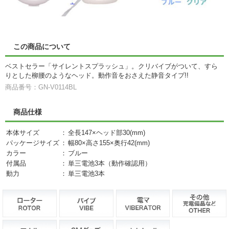
この商品について
ベストセラー「サイレントスプラッシュ」。クリバイブがついて、すら
りとした柳腰のようなヘッド。動作音をおさえた静音タイプ!!
商品番号：GN-V0114BL
商品仕様
本体サイズ
：
全長147×ヘッド部30(mm)
パッケージサイズ
：
幅80×高さ155×奥行42(mm)
カラー
：
ブルー
付属品
：
単三電池3本（動作確認用）
動力
：
単三電池3本