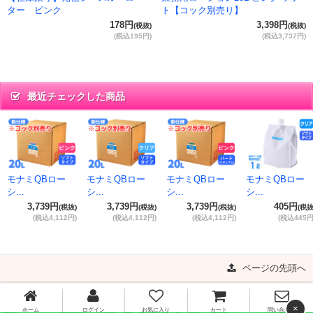
ター ピンク
ト【コック別売り】
178円
3,398円
(税抜)
(税抜)
(税込195円)
(税込3,737円)
最近チェックした商品
モナミQBロー
モナミQBロー
モナミQBロー
モナミQBロー
シ...
シ...
シ...
シ...
3,739円
3,739円
3,739円
405円
(税抜)
(税抜)
(税抜)
(税抜
(税込4,112円)
(税込4,112円)
(税込4,112円)
(税込445円
ページの先頭へ
×
ホーム
ログイン
お気に入り
カート
問い合わせ