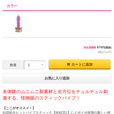
カラー
674
非会員価格
円(税抜)
(税込741円)
カートに追加
数量
お気に入り追加
未体験のムニムニ新素材と全方位をチュルチュル刺
激する、怪物級のスティックバイブ！
【ここがオススメ！】
伝説的大ヒットバイブスティック【IKACEL】にイボイボ使用の新しい仲