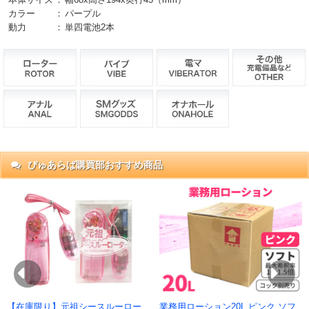
カラー
：
パープル
動力
：
単四電池2本
ぴゅあらば購買部おすすめ商品
抜)
円)
Previous
Ne
【在庫限り】元祖シースルーロー
業務用ローション20L ピンク ソフ