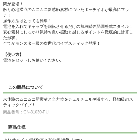
間が登場！
触り心地満点のムニムニ新感触素材についたポッチイボが最高にマッ
チ！
操作方法はとっても簡単！
電池を入れてキャップを回転させるだけの無段階強弱調整式スタイル！
安心素材にしっかり気持ち良い振動と感じるポイントを徹底的に計算し
た形状。
全てがモンスター級の次世代バイブスティック登場！
【使い方】
電池をセットしお使いください。
この商品について
未体験のムニムニ新素材と全方位をチュルチュル刺激する、怪物級のス
ティックバイブ！
商品番号：GN-31030-PU
商品仕様
本体サイズ
：
幅68x高さ194x奥行45（mm）