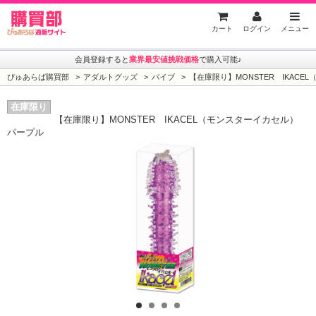
ぴゅあらば購買部
カート
ログイン
メニュー
会員登録すると
業界最安値挑戦価格
で購入可能♪
ぴゅあらば購買部
アダルトグッズ
バイブ
【在庫限り】MONSTER IKACE
在庫限り
【在庫限り】MONSTER IKACEL（モンスターイカセル）
パープル
1
2
3
4