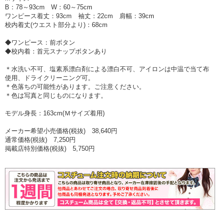
B：78～93cm W：60～75cm
ワンピース着丈：93cm 袖丈：22cm 肩幅：39cm
校内着丈(ウエスト部分より)：68cm
◆ワンピース：前ボタン
◆校内着：首元スナップボタンあり
＊水洗い不可、塩素系漂白剤による漂白不可、アイロンは中温で当て布
使用、ドライクリーニング可。
＊色落ちの可能性があります。ご注意ください。
＊色は写真と同じものになります。
モデル身長：163cm(Ｍサイズ着用)
メーカー希望小売価格(税抜) 38,640円
通常価格(税抜) 7,250円
掲載店特別価格(税抜) 5,750円