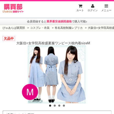
ぴゅあらば購買部
カート
ログイン
メニュー
会員登録すると
業界最安値挑戦価格
で購入可能♪
ぴゅあらば購買部
コスプレ・衣装
有名高校制服レプリカ
大阪信○女学院高校盛
欠品中
大阪信○女学院高校盛夏服ワンピース校内着sizeM
1
2
3
4