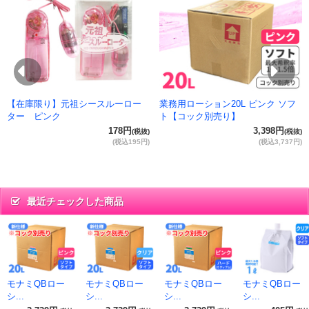
抜)
円)
Previous
Ne
【在庫限り】元祖シースルーロー
業務用ローション20L ピンク ソフ
ター ピンク
ト【コック別売り】
178円
3,398円
(税抜)
(税抜)
(税込195円)
(税込3,737円)
最近チェックした商品
モナミQBロー
モナミQBロー
モナミQBロー
モナミQBロー
シ...
シ...
シ...
シ...