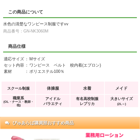
この商品について
水色の清楚なワンピース制服ですvv
商品番号：GN-NK3060M
商品仕様
適応サイズ
：
Mサイズ
セット内容
：
ワンピース ベルト 校内着(エプロン)
素材
：
ポリエステル100％
体操服
水着
メイド
スクール制服
職業系
アイドル
有名高校制服
大きいサイズ
(OL・ナース・教師・
バラエティ
レプリカ
(2L～)
他)
ぴゅあらば購買部おすすめ商品