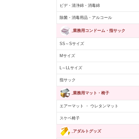
ビデ・清浄綿・消毒綿
除菌・消毒用品・アルコール
業務用コンドーム・指サック
SS～Sサイズ
あらばティッシ
【医薬部外品】薬用
紙コップ 7オンス
ARCマウスウ
箱×12パック
泡 NOTクリーン…
(205ml)100個入り
ュ ブルー ペ
Mサイズ
5,392円
4,055円
330円
1,713
(税抜)
(税抜)
(税抜)
(税込5,931円)
(税込4,460円)
(税込363円)
(税込1,
L～LLサイズ
指サック
業務用マット・椅子
エアーマット ・ ウレタンマット
スケベ椅子
アダルトグッズ