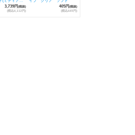
ド(ミディア…
イプ クリア ソフト
3,739円
405円
(税抜)
(税抜)
(税込4,112円)
(税込445円)