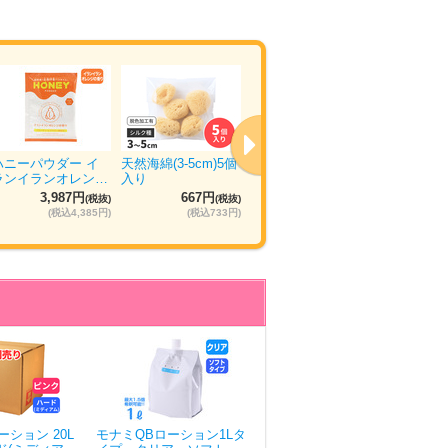
ハニーパウダー イ
天然海綿(3-5cm)5個
ウエットトラストプ
ぴゅあら
ランイランオレン…
入り
ロ 120本入り
ュ 5箱×
3,987円
667円
11,035円
5
(税抜)
(税抜)
(税抜)
(税込4,385円)
(税込733円)
(税込12,138円)
ション 20L
モナミQBローション1Lタ