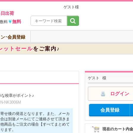
ゲスト様
当日出荷
￥
無料
数料
ン･会員登録
レットセール
をご案内♪
ゲスト
様
ログイン
赤な校章がポイント♪
-NK3006M
会員登録
取寄せ後の発送となります。また、メーカ
場合は別途メールにてご連絡させて頂きま
に他商品もご注文の場合【すべてまとめて
現在のカート内
なります。