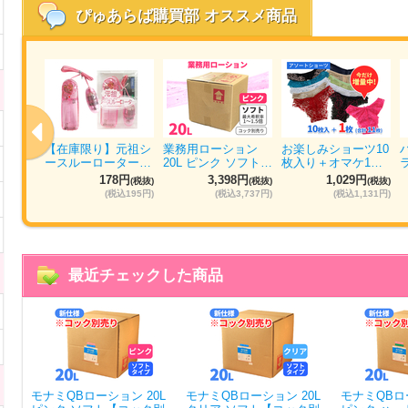
ぴゅあらば購買部
オススメ商品
ォッシ
【在庫限り】元祖シ
業務用ローション
お楽しみショーツ10
パ…
ースルーローター…
20L ピンク ソフト…
枚入り＋オマケ1…
円
178円
3,398円
1,029円
(税抜)
(税抜)
(税抜)
(税抜)
884円)
(税込195円)
(税込3,737円)
(税込1,131円)
最近チェックした商品
モナミQBローション 20L
モナミQBローション 20L
モナミQBロー