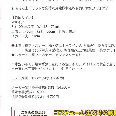
もちろん上下セットで完璧なお嬢様制服をお買い求め頂けます☆
【適応サイズ】
Mサイズ
B：100cm程度 W：65～70cm
上着丈：46cm 袖丈：56cm 肩幅：40cm
スカート丈：41cm
◆上着：横ファスナー、袖・襟に３本ライン入り(黒色)、後ろ襟に刺繍
胸当てに校章入り(赤色)、胸部編み上げ(紐黒色)、胸ポケッ
◆スカート：横ファスナー、アジャスター有り
＊水洗い不可、塩素系漂白剤による漂白不可、アイロンは中温で当て
＊色落ちの可能性があります。ご注意ください。
モデル身長：162cm(Ｍサイズ着用)
メーカー希望小売価格(税抜) 34,500円
通常価格(税抜) 5,960円
掲載店特別価格(税抜) 4,700円