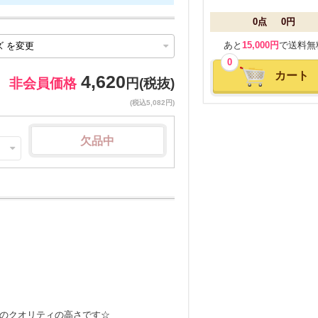
0点
0円
あと
15,000円
で送料無
0
カート
4,620
非会員価格
円(税抜)
(税込5,082円)
欠品中
のクオリティの高さです☆