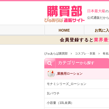
ぴゅあらば購買
日本最大級
の
公式通販だから
HOME
お気に
会員登録すると
業界最
ぴゅあらば購買部
コスプレ・衣装
有名
カテゴリー
から探す
業務用ローション
モナミシリーズ_ローション
1Lパウチ
小容量（10L未満）