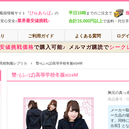
部
ぴゅあらば
平日15時
風俗情報サイト『
』の
までのご注文で
業界最安値挑戦♪
合計15,000円以上
安心安全♪
で送料・代引手
入り
ご利用ガイド
よくある質問
ログイ
安値挑戦価格
で購入可能♪
メルマガ購読で
シーク
高校制服レプリカ
雙○(ふ○ば)高等学校冬服sizeM
雙○(ふ○ば)高等学校冬服sizeM
胸元の真っ
商品番号：GN
メーカー
ー欠品の
す。同時
出荷】と