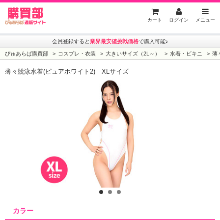
ぴゅあらば購買部
カート
ログイン
メニュー
会員登録すると
業界最安値挑戦価格
で購入可能♪
ぴゅあらば購買部
コスプレ・衣装
大きいサイズ（2L～）
水着・ビキニ
薄
薄々競泳水着(ピュアホワイト2) XLサイズ
1
2
3
カラー