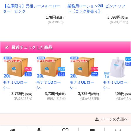
【在庫限り】元祖シースルーロー
業務用ローション20L ピンク ソフ
ター ピンク
ト【コック別売り】
178円
3,398円
(税抜)
(税抜)
(税込195円)
(税込3,737円)
最近チェックした商品
モナミQBロー
モナミQBロー
モナミQBロー
モナミQBロー
シ...
シ...
シ...
シ...
3,739円
3,739円
3,739円
405円
(税抜)
(税抜)
(税抜)
(税抜
(税込4,112円)
(税込4,112円)
(税込4,112円)
(税込445円
ページの先頭へ