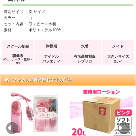
適応サイズ
：
XLサイズ
カラー
：
白
セット内容
：
ワンピース水着
素材
：
ポリエステル100%
体操服
水着
メイド
スクール制服
職業系
アイドル
有名高校制服
大きいサイズ
(OL・ナース・教師・
バラエティ
レプリカ
(2L～)
他)
ぴゅあらば購買部おすすめ商品
抜)
円)
Previous
Ne