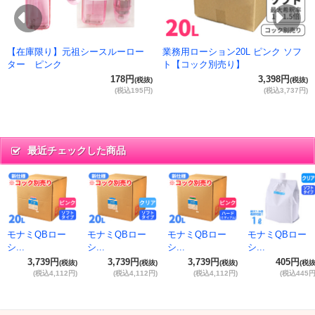
Previous
Ne
【在庫限り】元祖シースルーロー
業務用ローション20L ピンク ソフ
ター ピンク
ト【コック別売り】
178円
3,398円
(税抜)
(税抜)
(税込195円)
(税込3,737円)
最近チェックした商品
モナミQBロー
モナミQBロー
モナミQBロー
モナミQBロー
シ...
シ...
シ...
シ...
3,739円
3,739円
3,739円
405円
(税抜)
(税抜)
(税抜)
(税抜
(税込4,112円)
(税込4,112円)
(税込4,112円)
(税込445円