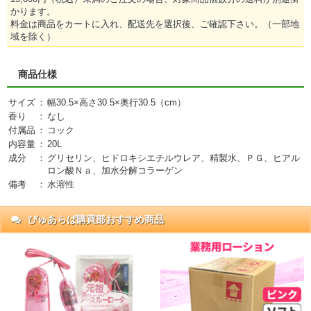
かります。
料金は商品をカートに入れ、配送先を選択後、ご確認下さい。（一部地
域を除く）
商品仕様
サイズ
：
幅30.5×高さ30.5×奥行30.5（cm）
香り
：
なし
付属品
：
コック
内容量
：
20L
成分
：
グリセリン、ヒドロキシエチルウレア、精製水、ＰＧ、ヒアル
ロン酸Ｎａ、加水分解コラーゲン
備考
：
水溶性
ぴゅあらば購買部おすすめ商品
抜)
円)