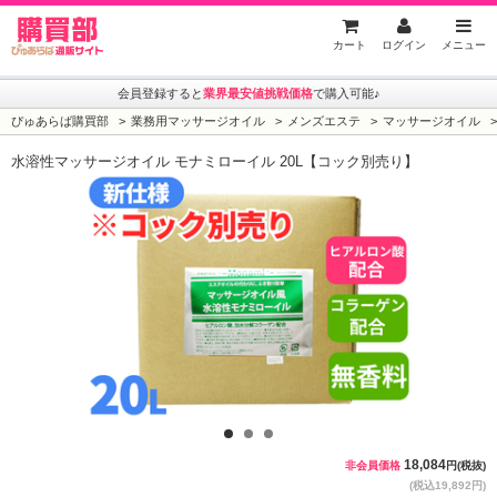
ぴゅあらば購買部
カート
ログイン
メニュー
会員登録すると
業界最安値挑戦価格
で購入可能♪
ぴゅあらば購買部
業務用マッサージオイル
メンズエステ
マッサージオイル
水溶性マッサージオイル モナミローイル 20L【コック別売り】
1
2
3
18,084
非会員価格
円(税抜)
(税込19,892円)