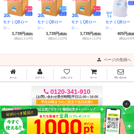
モナミQBロー
モナミQBロー
モナミQBロー
モナミQBロー
シ...
シ...
シ...
シ...
3,739円
3,739円
3,739円
405円
(税抜)
(税抜)
(税抜)
(税抜
(税込4,112円)
(税込4,112円)
(税込4,112円)
(税込445円
ページの先頭へ
ホーム
ログイン
お気に入り
カート
問い合わせ
0120-341-910
[お問い合わせ受付時間]平日11:00～16:00
平日15時までのご注文で当日出荷!!
×
ご利用ガイド
よくある質問
特定商取引法に基づく表記
プライバシーポリシー