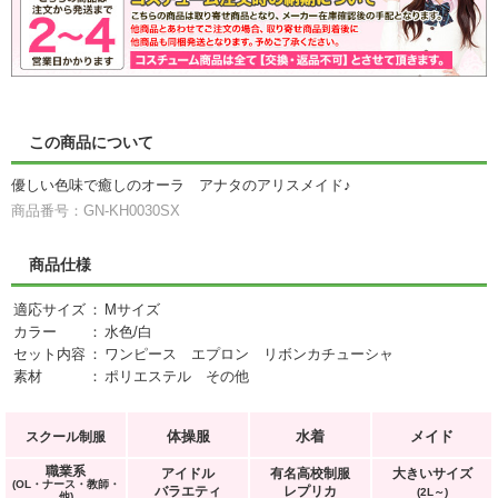
この商品について
優しい色味で癒しのオーラ アナタのアリスメイド♪
商品番号：GN-KH0030SX
商品仕様
適応サイズ
：
Mサイズ
カラー
：
水色/白
セット内容
：
ワンピース エプロン リボンカチューシャ
素材
：
ポリエステル その他
体操服
水着
メイド
スクール制服
職業系
アイドル
有名高校制服
大きいサイズ
(OL・ナース・教師・
バラエティ
レプリカ
(2L～)
他)