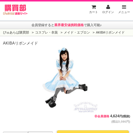
ぴゅあらば購買部
カート
ログイン
メニュー
会員登録すると
業界最安値挑戦価格
で購入可能♪
ぴゅあらば購買部
コスプレ・衣装
メイド・エプロン
AKIBAリボンメイド
AKIBAリボンメイド
4,624
非会員価格
円(税抜)
(税込5,086円)