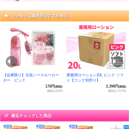
ぴゅあらば購買部おすすめ商品
抜)
円)
Previous
Ne
【在庫限り】元祖シースルーロー
業務用ローション20L ピンク ソフ
ター ピンク
ト【コック別売り】
178円
3,398円
(税抜)
(税抜)
(税込195円)
(税込3,737円)
最近チェックした商品