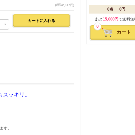
(税込2,817円)
0点
0円
あと
15,000円
で送料無
0
カート
もスッキリ。
ます。