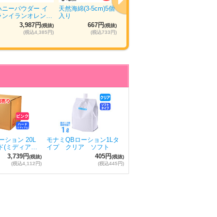
ハニーパウダー イ
天然海綿(3-5cm)5個
ウエットトラストプ
ぴゅあら
ランイランオレン…
入り
ロ 120本入り
ュ 5箱×
3,987円
667円
11,035円
5
(税抜)
(税抜)
(税抜)
(税込4,385円)
(税込733円)
(税込12,138円)
ション 20L
モナミQBローション1Lタ
ド(ミディア…
イプ クリア ソフト
3,739円
405円
(税抜)
(税抜)
(税込4,112円)
(税込445円)