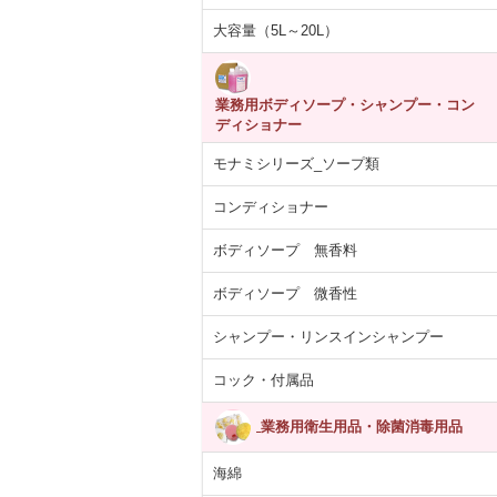
あらばティッシ
【医薬部外品】薬用
紙コップ 7オンス
ARCマウスウ
大容量（5L～20L）
箱×12パック
泡 NOTクリーン…
(205ml)100個入り
ュ ブルー ペ
5,392円
4,055円
330円
1,713
(税抜)
(税抜)
(税抜)
(税込5,931円)
(税込4,460円)
(税込363円)
(税込1,
業務用ボディソープ・シャンプー・コン
ディショナー
モナミシリーズ_ソープ類
コンディショナー
ボディソープ 無香料
ボディソープ 微香性
シャンプー・リンスインシャンプー
コック・付属品
業務用衛生用品・除菌消毒用品
海綿