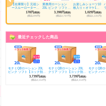
ォッシ
【在庫限り】元祖シ
業務用ローション
お楽しみショーツ10
パ…
ースルーローター…
20L ピンク ソフト…
枚入り＋オマケ1…
円
178円
3,398円
1,029円
(税抜)
(税抜)
(税抜)
(税抜)
884円)
(税込195円)
(税込3,737円)
(税込1,131円)
最近チェックした商品
モナミQBローション 20L
モナミQBローション 20L
モナミQBロー
ピンク ソフト【コック別…
クリア ソフト【コック別…
ピンク ハー
3,739円
3,739円
(税抜)
(税抜)
(税込4,112円)
(税込4,112円)