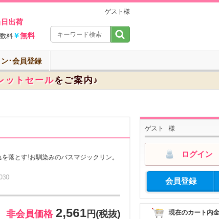
ゲスト様
当日出荷
￥
無料
数料
ン･会員登録
レットセール
をご案内♪
ゲスト
様
ログイン
れを落とす!お馴染みのバスマジックリン。
30
会員登録
2,561
現在のカート内
非会員価格
円(税抜)