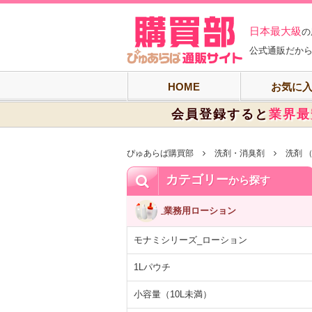
ぴゅあらば購買
日本最大級
の
公式通販だから
HOME
お気に
会員登録すると
業界最
ぴゅあらば購買部
洗剤・消臭剤
洗剤 
カテゴリー
から探す
業務用ローション
モナミシリーズ_ローション
1Lパウチ
小容量（10L未満）