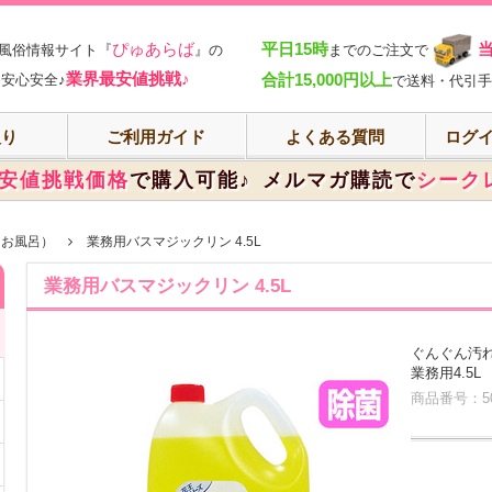
部
ぴゅあらば
平日15時
風俗情報サイト『
』の
までのご注文で
業界最安値挑戦♪
合計15,000円以上
安心安全♪
で送料・代引手
入り
ご利用ガイド
よくある質問
ログイ
安値挑戦価格
で購入可能♪
メルマガ購読で
シーク
（お風呂）
業務用バスマジックリン 4.5L
業務用バスマジックリン 4.5L
ぐんぐん汚
業務用4.5L
商品番号：50