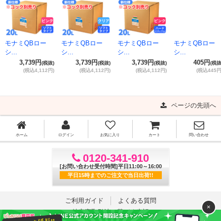
モナミQBロー
モナミQBロー
モナミQBロー
モナミQBロー
シ...
シ...
シ...
シ...
3,739円
3,739円
3,739円
405円
(税抜)
(税抜)
(税抜)
(税抜
(税込4,112円)
(税込4,112円)
(税込4,112円)
(税込445円
ページの先頭へ
ホーム
ログイン
お気に入り
カート
問い合わせ
0120-341-910
[お問い合わせ受付時間]平日11:00～16:00
平日15時までのご注文で当日出荷!!
ご利用ガイド
よくある質問
×
特定商取引法に基づく表記