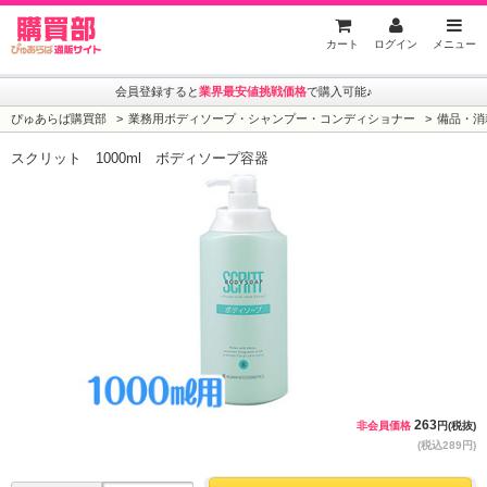
ぴゅあらば購買部
カート
ログイン
メニュー
会員登録すると
業界最安値挑戦価格
で購入可能♪
ぴゅあらば購買部
業務用ボディソープ・シャンプー・コンディショナー
備品・消
スクリット 1000ml ボディソープ容器
263
非会員価格
円(税抜)
(税込289円)