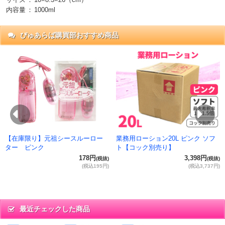
内容量
：
1000ml
ぴゅあらば購買部おすすめ商品
抜)
円)
Previous
Ne
【在庫限り】元祖シースルーロー
業務用ローション20L ピンク ソフ
ター ピンク
ト【コック別売り】
178円
3,398円
(税抜)
(税抜)
(税込195円)
(税込3,737円)
最近チェックした商品