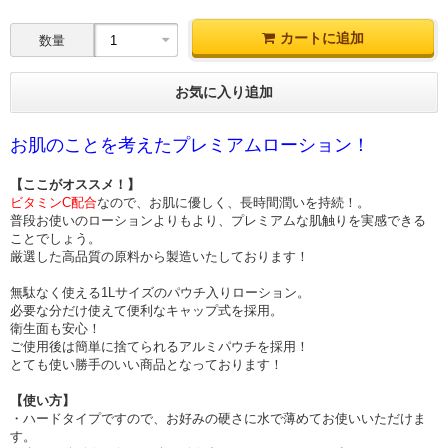
カートに追加
数量
お気に入り追加
お肌のことを考えたプレミアムローション！
【ここがオススメ！】
ビタミンC配合
なので、お肌に優しく、長時間潤いを持続！。
普段お使いのローションよりもより、プレミアムな肌触りを実感できる
ことでしょう。
厳選した高品質の原料から製造いたしております！
無駄なく使える1Lサイズのパウチ入りローション。
必要な分だけ使えて便利なキャップ式を採用。
衛生面も安心！
ご使用後は簡単に捨てられるアルミパウチを採用！
とても使い勝手のいい商品となっております！
【使い方】
・ハードタイプですので、お好みの硬さに水で薄めてお使いいただけま
す。