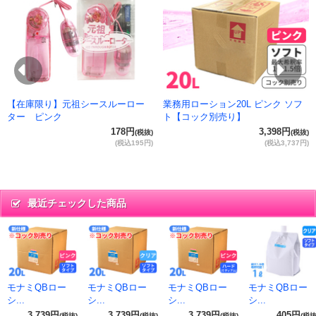
抜)
円)
Previous
Ne
【在庫限り】元祖シースルーロー
業務用ローション20L ピンク ソフ
ター ピンク
ト【コック別売り】
178円
3,398円
(税抜)
(税抜)
(税込195円)
(税込3,737円)
最近チェックした商品
モナミQBロー
モナミQBロー
モナミQBロー
モナミQBロー
シ...
シ...
シ...
シ...
3,739円
3,739円
3,739円
405円
(税抜)
(税抜)
(税抜)
(税抜