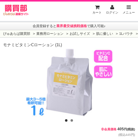
ぴゅあらば購買部
カート
ログイン
メニュー
会員登録すると
業界最安値挑戦価格
で購入可能♪
ぴゅあらば購買部
業務用ローション
お試しサイズ
肌に優しい
1Lパウチ
モナミビタミンCローション (1L)
1
2
405
非会員価格
円(税抜)
(税込445円)