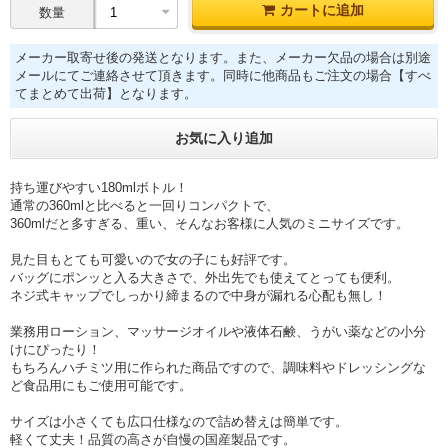
カートに追加
数量
メーカー取寄せ後の発送となります。また、メーカー欠品の場合は別途
メールにてご連絡させて頂きます。同時に他商品もご注文の場合【すべ
てまとめて出荷】となります。
お気に入り追加
持ち運びやすい180mlボトル！
通常の360mlと比べると一回りコンパクトで、
360mlだと多すぎる、重い、そんなお客様に人気のミニサイズです。
見た目もとても可愛いので女の子にも好評です。
バッグにポンッと入る大きさで、外出先でも使えてとっても便利。
ネジ式キャップでしっかり締まるので中身が漏れる心配も無し！
業務用ローション、マッサージオイルや液体石鹸、うがい薬などの小分
けにぴったり！
もちろんハチミツ用に作られた商品ですので、調味料やドレッシングな
ど食品用にもご使用可能です。
サイズは小さくても広口仕様なので詰め替えは簡単です。
軽くて丈夫！品質の高さが自慢の国産製品です。