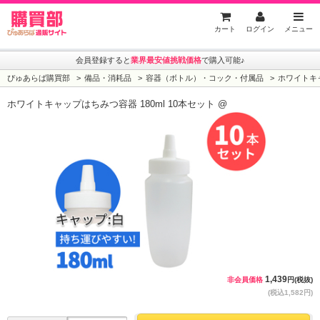
ぴゅあらば購買部
カート
ログイン
メニュー
会員登録すると
業界最安値挑戦価格
で購入可能♪
ぴゅあらば購買部
備品・消耗品
容器（ボトル）・コック・付属品
ホワイトキャ
ホワイトキャップはちみつ容器 180ml 10本セット @
1,439
非会員価格
円(税抜)
(税込1,582円)