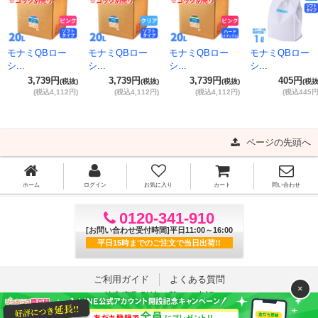
モナミQBロー
モナミQBロー
モナミQBロー
モナミQBロー
シ...
シ...
シ...
シ...
3,739円
3,739円
3,739円
405円
(税抜)
(税抜)
(税抜)
(税抜
(税込4,112円)
(税込4,112円)
(税込4,112円)
(税込445円
ページの先頭へ
ホーム
ログイン
お気に入り
カート
問い合わせ
0120-341-910
[お問い合わせ受付時間]平日11:00～16:00
平日15時までのご注文で当日出荷!!
ご利用ガイド
よくある質問
×
特定商取引法に基づく表記
プライバシーポリシー