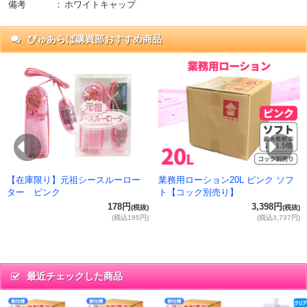
備考
：
ホワイトキャップ
ぴゅあらば購買部おすすめ商品
抜)
円)
Previous
Ne
【在庫限り】元祖シースルーロー
業務用ローション20L ピンク ソフ
ター ピンク
ト【コック別売り】
178円
3,398円
(税抜)
(税抜)
(税込195円)
(税込3,737円)
最近チェックした商品