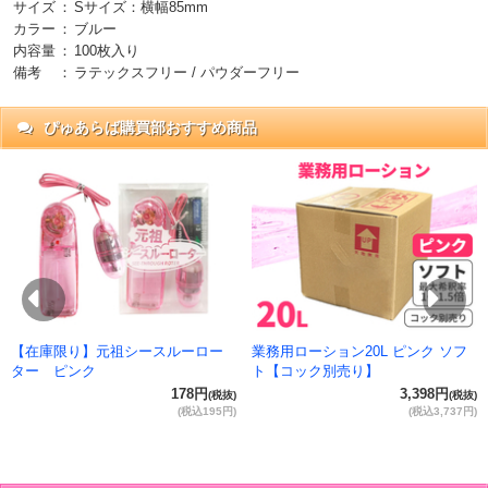
サイズ
：
Sサイズ：横幅85mm
カラー
：
ブルー
内容量
：
100枚入り
備考
：
ラテックスフリー / パウダーフリー
ぴゅあらば購買部おすすめ商品
抜)
円)
Previous
Ne
【在庫限り】元祖シースルーロー
業務用ローション20L ピンク ソフ
ター ピンク
ト【コック別売り】
178円
3,398円
(税抜)
(税抜)
(税込195円)
(税込3,737円)