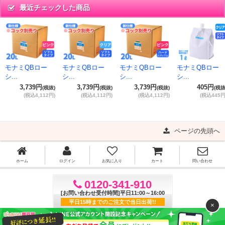
最近チェックした商品
モナミQBロー
モナミQBロー
モナミQBロー
モナミQBロー
シ...
シ...
シ...
シ...
3,739円
3,739円
3,739円
405円
(税抜)
(税抜)
(税抜)
(税抜
(税込4,112円)
(税込4,112円)
(税込4,112円)
(税込445円
ページの先頭へ
ホーム
ログイン
お気に入り
カート
問い合わせ
0120-341-910
[お問い合わせ受付時間]平日11:00～16:00
平日15時までのご注文で当日出荷!!
×