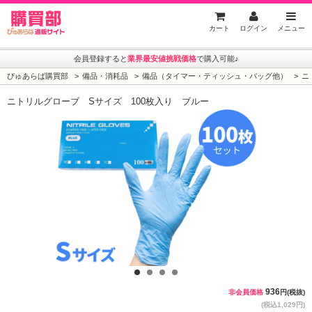
ぴゅあらば購買部
カート
ログイン
メニュー
会員登録すると
業界最安値挑戦価格
で購入可能♪
ぴゅあらば購買部
備品・消耗品
備品（タイマー・ティッシュ・バッグ他）
ニ
ニトリルグローブ Sサイズ 100枚入り ブルー
1
2
3
4
936
非会員価格
円(税抜)
(税込1,029円)