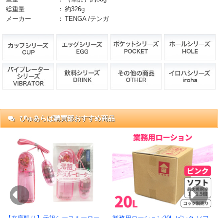
総重量
：
約326g
メーカー
：
TENGA /テンガ
ぴゅあらば購買部おすすめ商品
抜)
円)
Previous
Ne