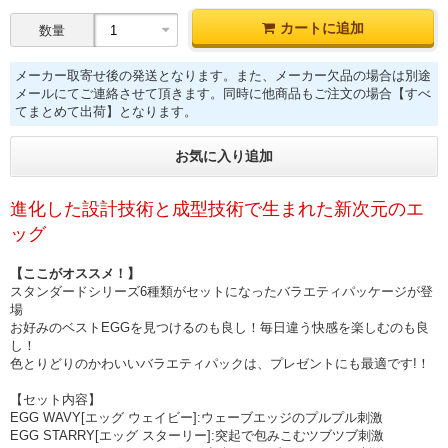
カートに追加
数量
メーカー取寄せ後の発送となります。また、メーカー欠品の場合は別途
メールにてご連絡させて頂きます。同時に他商品もご注文の場合【すべ
てまとめて出荷】となります。
お気に入り追加
進化した設計技術と成型技術で生まれた新次元のエ
ッグ
【ここがオススメ！】
スタンダードシリーズ6種類がセットになったバラエティパッケージが登
場
お好みのベストEGGを見つけるのも良し！毎日違う快感を楽しむのも良
し！
色とりどりのかわいいバラエティパックは、プレゼントにも最適です!！
【セット内容】
EGG WAVY[エッグ ウェイビー]:ウェーブエッジのプルプル刺激
EGG STARRY[エッグ スターリー]:突起で包みこむツブツブ刺激