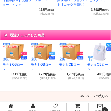
【在庫限り】元祖シースルーロー
業務用ローション20L ピンク ソフ
ター ピンク
ト【コック別売り】
178円
3,398円
(税抜)
(税抜)
(税込195円)
(税込3,737円)
最近チェックした商品
モナミQBロー
モナミQBロー
モナミQBロー
モナミQBロー
シ...
シ...
シ...
シ...
3,739円
3,739円
3,739円
405円
(税抜)
(税抜)
(税抜)
(税抜
(税込4,112円)
(税込4,112円)
(税込4,112円)
(税込445円
ページの先頭へ
×
ホーム
ログイン
お気に入り
カート
問い合わせ