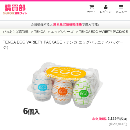
ぴゅあらば購買部
カート
ログイン
メニュー
会員登録すると
業界最安値挑戦価格
で購入可能♪
ぴゅあらば購買部
TENGA
エッグシリーズ
TENGA EGG VARIETY PA
TENGA EGG VARIETY PACKAGE（テンガ エッグバラエティパッケー
ジ）
2,129
非会員価格
円(税抜)
(税込2,341円)