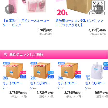
Previous
Ne
【在庫限り】元祖シースルーロー
業務用ローション20L ピンク ソフ
ター ピンク
ト【コック別売り】
178円
3,398円
(税抜)
(税抜)
(税込195円)
(税込3,737円)
最近チェックした商品
モナミQBロー
モナミQBロー
モナミQBロー
モナミQBロー
シ...
シ...
シ...
シ...
3,739円
3,739円
3,739円
405円
(税抜)
(税抜)
(税抜)
(税抜
(税込4,112円)
(税込4,112円)
(税込4,112円)
(税込445円