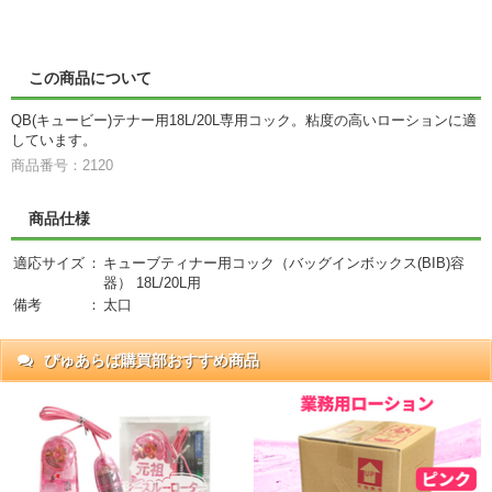
この商品について
QB(キュービー)テナー用18L/20L専用コック。粘度の高いローションに適
しています。
商品番号：2120
商品仕様
適応サイズ
：
キューブティナー用コック（バッグインボックス(BIB)容
器） 18L/20L用
備考
：
太口
ぴゅあらば購買部おすすめ商品
抜)
円)