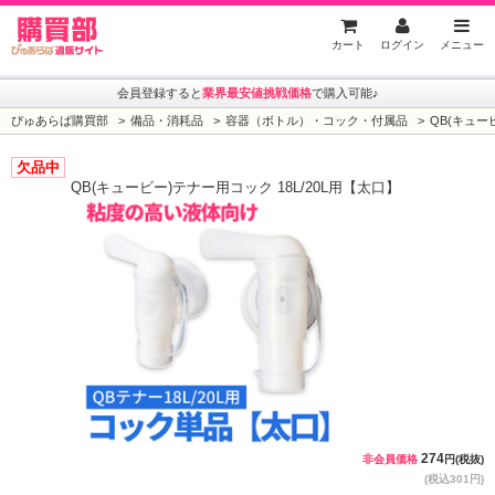
ぴゅあらば購買部
カート
ログイン
メニュー
会員登録すると
業界最安値挑戦価格
で購入可能♪
ぴゅあらば購買部
備品・消耗品
容器（ボトル）・コック・付属品
QB(キュー
欠品中
QB(キュービー)テナー用コック 18L/20L用【太口】
274
非会員価格
円(税抜)
(税込301円)