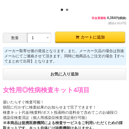
1
2
4,384
非会員価格
円(税抜)
(税込4,822円)
カートに追加
数量
メーカー取寄せ後の発送となります。また、メーカー欠品の場合は別途
メールにてご連絡させて頂きます。同時に他商品もご注文の場合【すべ
てまとめて出荷】となります。
お気に入り追加
女性用◎性病検査キット4項目
届いたらすぐ検査可能！
病院に行かずに検査結果のお知らせまで完了できます！
検査キット代金/検査料/ポスト投函時の送料全て含めてこのお値段◎
感染症検査済証（個人用感染症検査済証発行可能）
※本商品は提携医療機関による検査サービスをご利用いただくための採
取キットです。キット自体には診断機能はありません。