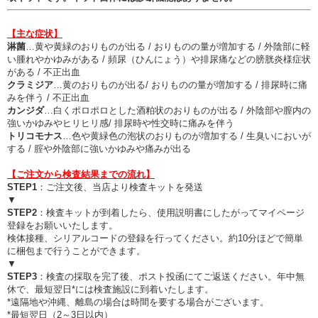
【主な症状】
淋菌
…黄や黄緑のおりものが出る / おりものの量が増加する / 外陰部に軽
い腫れやかゆみがある / 頻尿（ひんにょう）や排尿痛などの膀胱炎様症状
がある / 不正出血
クラミジア
…黄のおりものが出る/ おりものの量が増加する / 排尿時に痛
みを伴う / 不正出血
カンジダ
…白くポロポロとした酒粕状のおりものが出る / 外陰部や膣内の
強いかゆみやヒリヒリ感/ 排尿時や性交時に痛みを伴う
トリコモナス
…色や黄緑色の泡状のおりものが増加する / 生臭いにおいが
する / 腟や外陰部に強いかゆみや痛みが出る
【ご注文から検査結果までの流れ】
STEP1
：ご注文後、当店より検査キットを発送
▼
STEP2
：検査キットが到着したら、使用説明書にしたがってマイページ
登録をお願いいたします。
検体接種、シリアルコードの登録を行ってください。約10分ほどで簡単
に梱包まで行うことができます。
▼
STEP3
：検査の採取を完了後、ポスト投函にてご返送ください。年中無
休で、最短翌日*には検査施設に到着いたします。
*遠隔地や沖縄、離島の場合は時間を要する場合がございます。
*最短翌日（2～3日以内）