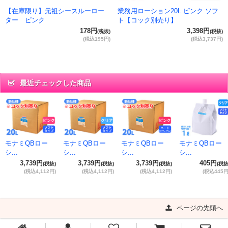
【在庫限り】元祖シースルーロー
業務用ローション20L ピンク ソフ
ター ピンク
ト【コック別売り】
178円
3,398円
(税抜)
(税抜)
(税込195円)
(税込3,737円)
最近チェックした商品
モナミQBロー
モナミQBロー
モナミQBロー
モナミQBロー
シ...
シ...
シ...
シ...
3,739円
3,739円
3,739円
405円
(税抜)
(税抜)
(税抜)
(税抜
(税込4,112円)
(税込4,112円)
(税込4,112円)
(税込445円
ページの先頭へ