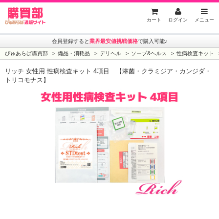
ぴゅあらば購買部
カート
ログイン
メニュー
会員登録すると
業界最安値挑戦価格
で購入可能♪
ぴゅあらば購買部
備品・消耗品
デリヘル
ソープ&ヘルス
性病検査キット
リッチ 女性用 性病検査キット 4項目 【淋菌・クラミジア・カンジダ・
トリコモナス】