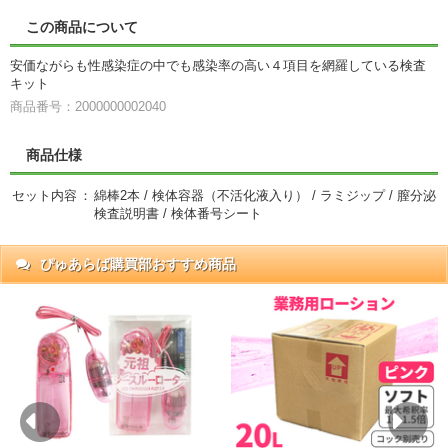
この商品について
安価ながらも性感染症の中でも感染率の高い４項目を網羅している検査
キット
商品番号：2000000002040
商品仕様
セット内容
：
綿棒2本 / 検体容器（不活化液入り） / ラミジップ / 膣分泌
検査説明書 / 検体番号シート
ぴゅあらば購買部おすすめ商品
抜)
円)
Previous
Ne