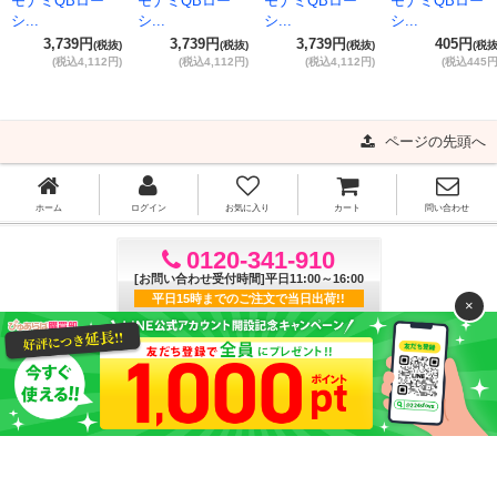
モナミQBロー
モナミQBロー
モナミQBロー
モナミQBロー
シ...
シ...
シ...
シ...
3,739円
3,739円
3,739円
405円
(税抜)
(税抜)
(税抜)
(税抜
(税込4,112円)
(税込4,112円)
(税込4,112円)
(税込445円
ページの先頭へ
ホーム
ログイン
お気に入り
カート
問い合わせ
0120-341-910
[お問い合わせ受付時間]平日11:00～16:00
平日15時までのご注文で当日出荷!!
×
ご利用ガイド
よくある質問
特定商取引法に基づく表記
プライバシーポリシー
利用規約
サイトマップ
(C)ぴゅあらば購買部