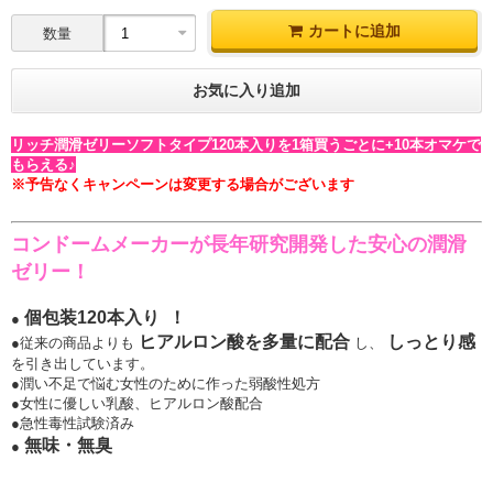
カートに追加
数量
お気に入り追加
リッチ潤滑ゼリーソフトタイプ120本入りを1箱買うごとに+10本オマケで
もらえる♪
※予告なくキャンペーンは変更する場合がございます
コンドームメーカーが長年研究開発した安心の潤滑
ゼリー！
個包装120本入り ！
●
ヒアルロン酸を多量に配合
しっとり感
●従来の商品よりも
し、
を引き出しています。
●潤い不足で悩む女性のために作った弱酸性処方
●女性に優しい乳酸、ヒアルロン酸配合
●急性毒性試験済み
無味・無臭
●