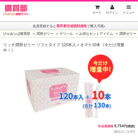
ぴゅあらば購買部
カート
ログイン
メニュー
会員登録すると
業界最安値挑戦価格
で購入可能♪
ぴゅあらば購買部
潤滑ゼリー
デリヘル
お得なセットアイテム
潤滑ゼリー
リッチ潤滑ゼリー ソフトタイプ 120本入＋オマケ10本《今だけ増量
中！》
9,754
非会員価格
円(税抜)
(税込10,729円)