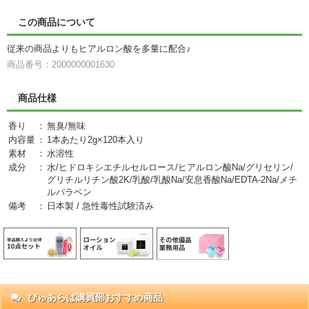
この商品について
従来の商品よりもヒアルロン酸を多量に配合♪
商品番号：2000000001630
商品仕様
香り
：
無臭/無味
内容量
：
1本あたり2g×120本入り
素材
：
水溶性
成分
：
水/ヒドロキシエチルセルロース/ヒアルロン酸Na/グリセリン/
グリチルリチン酸2K/乳酸/乳酸Na/安息香酸Na/EDTA-2Na/メチ
ルパラベン
備考
：
日本製 / 急性毒性試験済み
ぴゅあらば購買部おすすめ商品