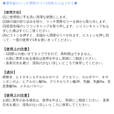
◆通常版のリッチ潤滑ゼリー120本入りはコチラ◆
【使用方法】
(1)ご使用前に手を洗い清潔な状態にします。
(2)袋の端の切り込みを切り、リッチ潤滑ゼリーを袋から取り出します。
(3)容器先端のシリコンキャップを取り外します。シリコンキャップをは
ずした後はすぐにご使ください。
(4)ピストンを押すと、先端から潤滑ゼリーが出ます。ピストンを押し切
って、一度の使用で1本を使いきってください。
【使用上の注意】
・1回限りの使いすてタイプですので、再利用はできません。
・お肌に異常がある場合は使用を中止し医師にご相談ください。
・直射日光を避け、湿気の少ない涼しいところで保管してください。
【成分】
精製水、ヒドロキシエチルセルロース、グリセリン、カルポマー、キサ
ンタンガム、ヒアルロン酸Na、グリチルリチン酸2K、乳酸、乳酸Na、安
息香酸Na、メチルパラベン
【使用上の注意】
お肌に異常がある場合は、使用を中止し、医師にご相談ください。 直射
日光を避け、湿気のない涼しいところに保管してください。