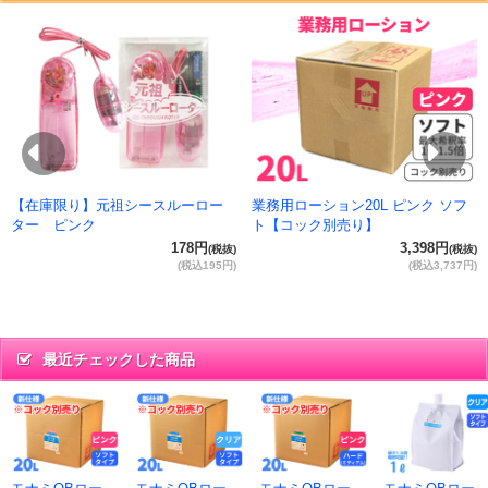
抜)
円)
Previous
Ne
【在庫限り】元祖シースルーロー
業務用ローション20L ピンク ソフ
ター ピンク
ト【コック別売り】
178円
3,398円
(税抜)
(税抜)
(税込195円)
(税込3,737円)
最近チェックした商品