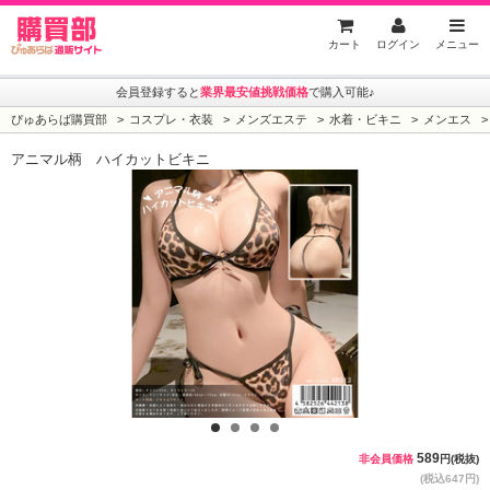
ぴゅあらば購買部
カート
ログイン
メニュー
会員登録すると
業界最安値挑戦価格
で購入可能♪
ぴゅあらば購買部
コスプレ・衣装
メンズエステ
水着・ビキニ
メンエス
アニマル柄 ハイカットビキニ
1
2
3
4
589
非会員価格
円(税抜)
(税込647円)