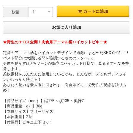
カートに追加
数量
お気に入り追加
★野生のエロス全開！肉食系アニマル柄ハイカットビキニ★
定番のアニマル柄をハイカットデザインで過激にまとめたSEXYビキニ！
バスト部分は大胆に谷間を強調する攻めのスタイル。
身体を動かすほどVゾーンが際立つハイカット仕様で、見る者すべてを挑
発します。
柔軟素材をふんだんに使用しているから、どんなポーズでもボディライ
ンがしっかり映える！
あなたの魅力を最大限に引き出す、肉食系ビキニで男性の視線を独り占
め！
【商品サイズ（mm）】縦175 × 横135 × 奥行7
【商品重量（g）】30g
【本体サイズ】フリーサイズ
【本体重量】21g
【付属品】ビキニ上下セット