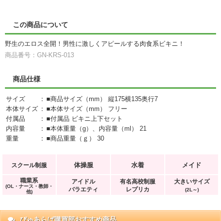
この商品について
野生のエロス全開！男性に激しくアピールする肉食系ビキニ！
商品番号：GN-KRS-013
商品仕様
サイズ
：
■商品サイズ（mm） 縦175横135奥行7
本体サイズ
：
■本体サイズ（mm） フリー
付属品
：
■付属品 ビキニ上下セット
内容量
：
■本体重量（g）、内容量（ml） 21
重量
：
■商品重量（ｇ） 30
体操服
水着
メイド
スクール制服
職業系
アイドル
有名高校制服
大きいサイズ
(OL・ナース・教師・
バラエティ
レプリカ
(2L～)
他)
ぴゅあらば購買部おすすめ商品