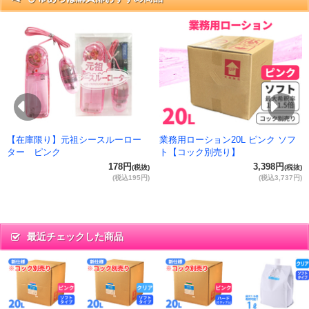
抜)
円)
Previous
Ne
【在庫限り】元祖シースルーロー
業務用ローション20L ピンク ソフ
ター ピンク
ト【コック別売り】
178円
3,398円
(税抜)
(税抜)
(税込195円)
(税込3,737円)
最近チェックした商品