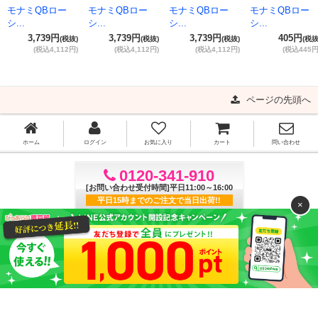
モナミQBロー
モナミQBロー
モナミQBロー
モナミQBロー
シ...
シ...
シ...
シ...
3,739円
3,739円
3,739円
405円
(税抜)
(税抜)
(税抜)
(税抜
(税込4,112円)
(税込4,112円)
(税込4,112円)
(税込445円
ページの先頭へ
ホーム
ログイン
お気に入り
カート
問い合わせ
0120-341-910
[お問い合わせ受付時間]平日11:00～16:00
平日15時までのご注文で当日出荷!!
×
ご利用ガイド
よくある質問
特定商取引法に基づく表記
プライバシーポリシー
利用規約
サイトマップ
(C)ぴゅあらば購買部