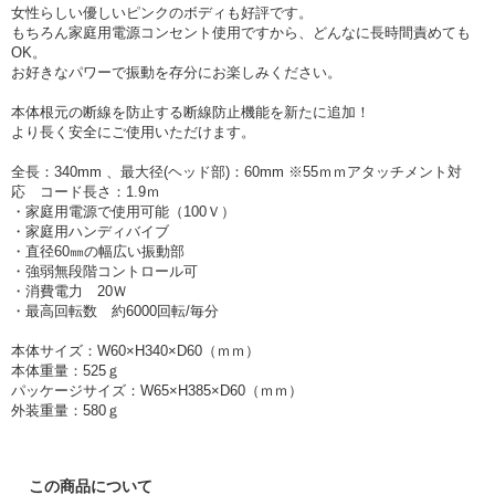
女性らしい優しいピンクのボディも好評です。
もちろん家庭用電源コンセント使用ですから、どんなに長時間責めても
OK。
お好きなパワーで振動を存分にお楽しみください。
本体根元の断線を防止する断線防止機能を新たに追加！
より長く安全にご使用いただけます。
全長：340mm 、最大径(ヘッド部)：60mm ※55ｍｍアタッチメント対
応 コード長さ：1.9ｍ
・家庭用電源で使用可能（100Ｖ）
・家庭用ハンディバイブ
・直径60㎜の幅広い振動部
・強弱無段階コントロール可
・消費電力 20Ｗ
・最高回転数 約6000回転/毎分
本体サイズ：W60×H340×D60（ｍｍ）
本体重量：525ｇ
パッケージサイズ：W65×H385×D60（ｍｍ）
外装重量：580ｇ
この商品について