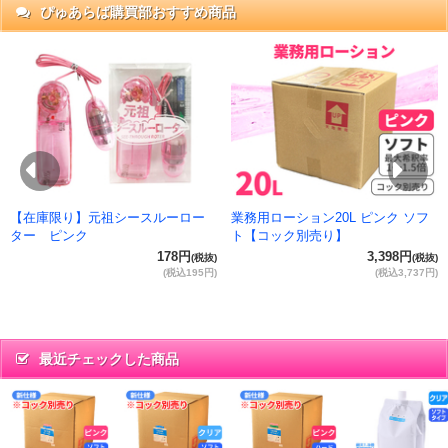
ぴゅあらば購買部おすすめ商品
抜)
円)
Previous
Ne
【在庫限り】元祖シースルーロー
業務用ローション20L ピンク ソフ
ター ピンク
ト【コック別売り】
178円
3,398円
(税抜)
(税抜)
(税込195円)
(税込3,737円)
最近チェックした商品