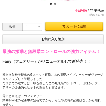
1
2
3,261
非会員価格
円(税抜)
(税込3,587円)
カートに追加
数量
お気に入り追加
最強の振動と無段階コントロールの強力アイテム！
Fairy（フェアリー）がリニューアルして新発売！！
潮吹き失神者続出のGスポット直撃、あの電動バイブレーターがヴァージ
ョンアップして登場しました。
それまでの電マとは一線を画したこの無段階コントロール仕様が、フェ
アリーの爆発的なヒットの理由とも言えます。
電マと言えばこのフェアリー。
業界御用達の定番中の定番ですから、もはや説明の必要はないかも知れ
ません。