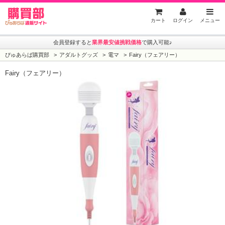
ぴゅあらば購買部
カート
ログイン
メニュー
会員登録すると
業界最安値挑戦価格
で購入可能♪
ぴゅあらば購買部
アダルトグッズ
電マ
Fairy（フェアリー）
Fairy（フェアリー）