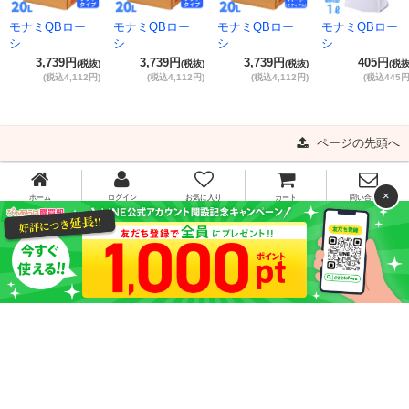
モナミQBロー
モナミQBロー
モナミQBロー
モナミQBロー
シ...
シ...
シ...
シ...
3,739円
3,739円
3,739円
405円
(税抜)
(税抜)
(税抜)
(税抜
(税込4,112円)
(税込4,112円)
(税込4,112円)
(税込445円
ページの先頭へ
×
ホーム
ログイン
お気に入り
カート
問い合わせ
0120-341-910
[お問い合わせ受付時間]平日11:00～16:00
平日15時までのご注文で当日出荷!!
ご利用ガイド
よくある質問
特定商取引法に基づく表記
プライバシーポリシー
利用規約
サイトマップ