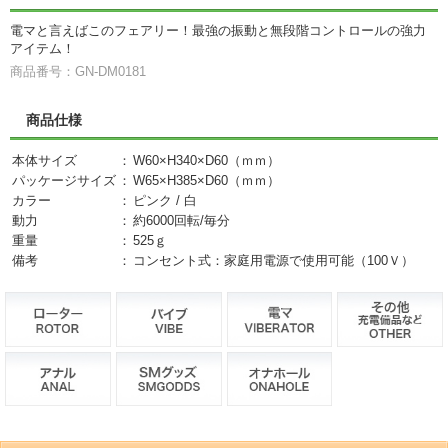
電マと言えばこのフェアリー！最強の振動と無段階コントロールの強力
アイテム！
商品番号：GN-DM0181
商品仕様
本体サイズ
：
W60×H340×D60（ｍｍ）
パッケージサイズ
：
W65×H385×D60（ｍｍ）
カラー
：
ピンク / 白
動力
：
約6000回転/毎分
重量
：
525ｇ
備考
：
コンセント式：家庭用電源で使用可能（100Ｖ）