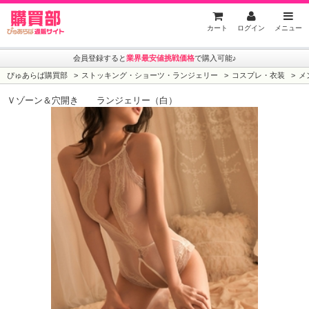
ぴゅあらば購買部
カート
ログイン
メニュー
会員登録すると
業界最安値挑戦価格
で購入可能♪
ぴゅあらば購買部
ストッキング・ショーツ・ランジェリー
コスプレ・衣装
メ
Ｖゾーン＆穴開き ランジェリー（白）