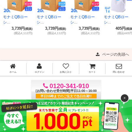
モナミQBロー
モナミQBロー
モナミQBロー
モナミQBロー
シ...
シ...
シ...
シ...
3,739円
3,739円
3,739円
405円
(税抜)
(税抜)
(税抜)
(税抜
(税込4,112円)
(税込4,112円)
(税込4,112円)
(税込445円
ページの先頭へ
ホーム
ログイン
お気に入り
カート
問い合わせ
0120-341-910
[お問い合わせ受付時間]平日11:00～16:00
平日15時までのご注文で当日出荷!!
×
ご利用ガイド
よくある質問
特定商取引法に基づく表記
プライバシーポリシー
利用規約
サイトマップ