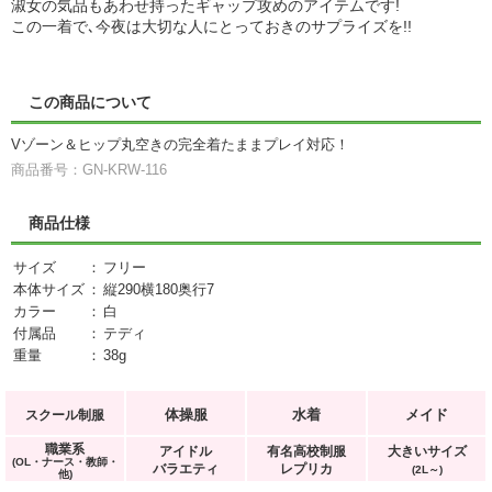
淑女の気品もあわせ持ったギャップ攻めのアイテムです!
この一着で､今夜は大切な人にとっておきのサプライズを!!
この商品について
Vゾーン＆ヒップ丸空きの完全着たままプレイ対応！
商品番号：GN-KRW-116
商品仕様
サイズ
：
フリー
本体サイズ
：
縦290横180奥行7
カラー
：
白
付属品
：
テディ
重量
：
38g
体操服
水着
メイド
スクール制服
職業系
アイドル
有名高校制服
大きいサイズ
(OL・ナース・教師・
バラエティ
レプリカ
(2L～)
他)