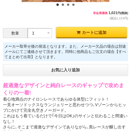
1
2
3
4
1,021
非会員価格
円(税抜)
(税込1,123円)
カートに追加
数量
メーカー取寄せ後の発送となります。また、メーカー欠品の場合は別途
メールにてご連絡させて頂きます。同時に他商品もご注文の場合【すべ
てまとめて出荷】となります。
お気に入り追加
超過激なデザインと純白レースのギャップで攻めま
くりの一着!
着心地満点のナイロンレースであらゆる体型にフィット！
一見オーソドックスなランジェリーと思わせつつ､Vゾーンからヒッ
プにかけて完全丸空きノーガード。
これはもう着ているだけで｢今日はOK｣のサインと伝わること間違い
なし！
さらに､そこまで過激なデザインでありながら､黒レースが醸し出す