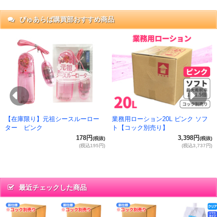
ぴゅあらば購買部おすすめ商品
抜)
円)
Previous
Ne
【在庫限り】元祖シースルーロー
業務用ローション20L ピンク ソフ
ター ピンク
ト【コック別売り】
178円
3,398円
(税抜)
(税抜)
(税込195円)
(税込3,737円)
最近チェックした商品