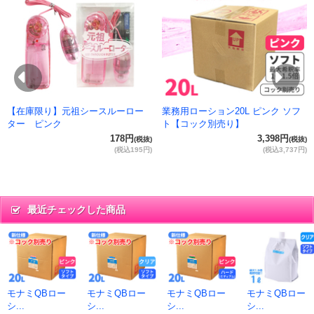
抜)
円)
Previous
Ne
【在庫限り】元祖シースルーロー
業務用ローション20L ピンク ソフ
ター ピンク
ト【コック別売り】
178円
3,398円
(税抜)
(税抜)
(税込195円)
(税込3,737円)
最近チェックした商品
モナミQBロー
モナミQBロー
モナミQBロー
モナミQBロー
シ...
シ...
シ...
シ...