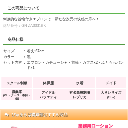
この商品について
刺激的な首輪付きエプロンで、新たな次元の快感の扉へ！
商品番号：GN-ZA0031BK
商品仕様
サイズ
：
着丈:67cm
カラー
：
黒
セット内容
：
エプロン・カチューシャ・首輪・カフスx2・ふとももバン
ドx1
体操服
水着
メイド
スクール制服
職業系
アイドル
有名高校制服
大きいサイズ
(OL・ナース・教師・
バラエティ
レプリカ
(2L～)
他)
ぴゅあらば購買部おすすめ商品