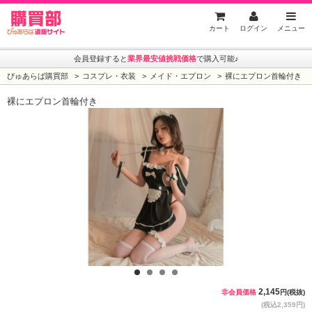
ぴゅあらば購買部
カート
ログイン
メニュー
会員登録すると
業界最安値挑戦価格
で購入可能♪
ぴゅあらば購買部
コスプレ・衣装
メイド・エプロン
裸にエプロン首輪付き
裸にエプロン首輪付き
1
2
3
4
2,145
非会員価格
円(税抜)
(税込2,359円)