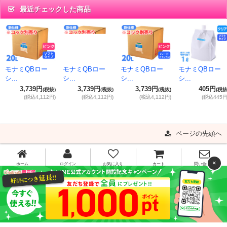
最近チェックした商品
モナミQBロー
モナミQBロー
モナミQBロー
モナミQBロー
シ...
シ...
シ...
シ...
3,739円
3,739円
3,739円
405円
(税抜)
(税抜)
(税抜)
(税抜
(税込4,112円)
(税込4,112円)
(税込4,112円)
(税込445円
ページの先頭へ
×
ホーム
ログイン
お気に入り
カート
問い合わせ
0120-341-910
[お問い合わせ受付時間]平日11:00～16:00
平日15時までのご注文で当日出荷!!