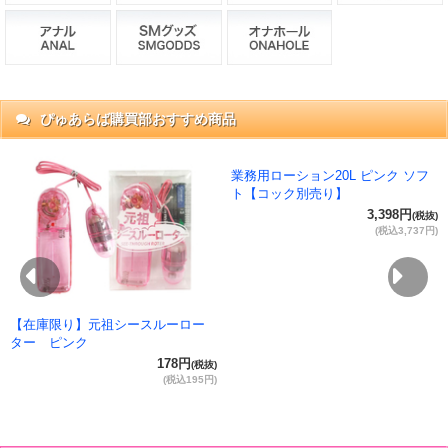
ぴゅあらば購買部おすすめ商品
抜)
円)
Previous
Ne
【在庫限り】元祖シースルーロー
業務用ローション20L ピンク ソフ
ター ピンク
ト【コック別売り】
178円
3,398円
(税抜)
(税抜)
(税込195円)
(税込3,737円)