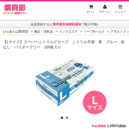
ぴゅあらば購買部
カート
ログイン
メニュー
会員登録すると
業界最安値挑戦価格
で購入可能♪
ぴゅあらば購買部
備品・消耗品
メンズエステ
ソープ&ヘルス
アダルトグ
【Lサイズ】スーパーニトリルグローブ ニトリル手袋 青 ブルー 粉
なし パウダーフリー 100枚入り
1
2
1,096
非会員価格
円(税抜)