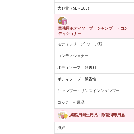
大容量（5L～20L）
あらばティッシ
【医薬部外品】薬用
紙コップ 7オンス
ARCマウスウ
業務用ボディソープ・シャンプー・コン
箱×12パック
泡 NOTクリーン…
(205ml)100個入り
ュ ブルー ペ
ディショナー
5,392円
4,055円
330円
1,713
(税抜)
(税抜)
(税抜)
(税込5,931円)
(税込4,460円)
(税込363円)
(税込1,
モナミシリーズ_ソープ類
コンディショナー
ボディソープ 無香料
ボディソープ 微香性
シャンプー・リンスインシャンプー
コック・付属品
業務用衛生用品・除菌消毒用品
海綿