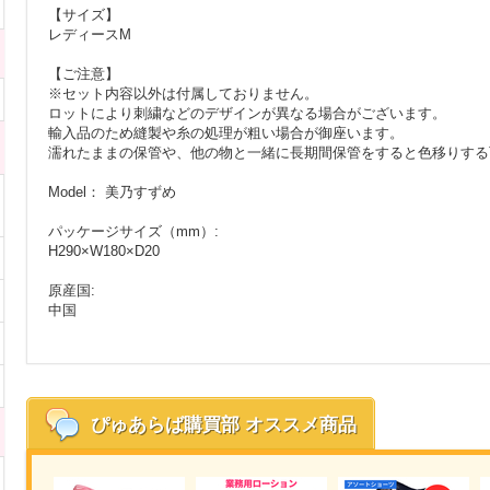
【サイズ】
レディースM
【ご注意】
※セット内容以外は付属しておりません。
ロットにより刺繍などのデザインが異なる場合がございます。
輸入品のため縫製や糸の処理が粗い場合が御座います。
濡れたままの保管や、他の物と一緒に長期間保管をすると色移りする
Model： 美乃すずめ
パッケージサイズ（mm）:
H290×W180×D20
原産国:
中国
ぴゅあらば購買部
オススメ商品