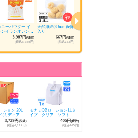
ハニーパウダー イ
天然海綿(3-5cm)5個
ウエットトラストプ
ぴゅあら
ランイランオレン…
入り
ロ 120本入り
ュ 5箱×
3,987円
667円
11,035円
5
(税抜)
(税抜)
(税抜)
(税込4,385円)
(税込733円)
(税込12,138円)
ション 20L
モナミQBローション1Lタ
ド(ミディア…
イプ クリア ソフト
3,739円
405円
(税抜)
(税抜)
(税込4,112円)
(税込445円)