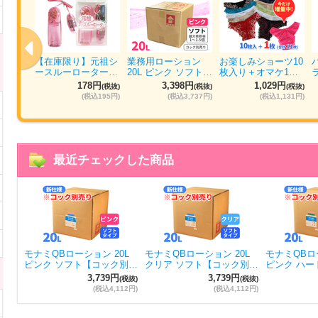
ォッシ
【在庫限り】元祖シ
業務用ローション
お楽しみショーツ10
パ…
ースルーローター…
20L ピンク ソフト…
枚入り＋オマケ1…
円
178円
3,398円
1,029円
(税抜)
(税抜)
(税抜)
(税抜)
884円)
(税込195円)
(税込3,737円)
(税込1,131円)
最近チェックした商品
モナミQBローション 20L
モナミQBローション 20L
モナミQBロー
ピンク ソフト【コック別…
クリア ソフト【コック別…
ピンク ハー
3,739円
3,739円
(税抜)
(税抜)
(税込4,112円)
(税込4,112円)