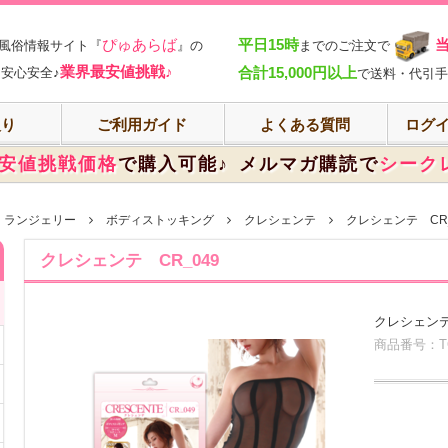
部
ぴゅあらば
平日15時
風俗情報サイト『
』の
までのご注文で
業界最安値挑戦♪
合計15,000円以上
安心安全♪
で送料・代引手
入り
ご利用ガイド
よくある質問
ログイ
安値挑戦価格
で購入可能♪
メルマガ購読で
シーク
・ランジェリー
ボディストッキング
クレシェンテ
クレシェンテ CR_
クレシェンテ CR_049
クレシェンテ 
商品番号：TOY