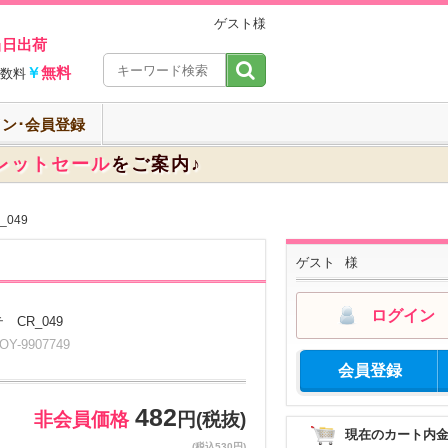
ゲスト様
当日出荷
￥
無料
数料
ン･会員登録
レットセール
をご案内♪
049
ゲスト
様
ログイン
CR_049
-9907749
会員登録
482
非会員価格
円(税抜)
現在のカート内
(税込530円)