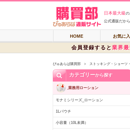
ぴゅあらば購買
日本最大級
の
公式通販だから
HOME
お気に
会員登録すると
業界最
ぴゅあらば購買部
ストッキング・ショーツ
カテゴリー
から探す
業務用ローション
モナミシリーズ_ローション
1Lパウチ
小容量（10L未満）