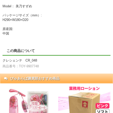
Model： 美乃すずめ
パッケージサイズ（mm）:
H290×W180×D20
原産国:
中国
この商品について
クレシェンテ CR_048
商品番号：TOY-9907748
ぴゅあらば購買部おすすめ商品
抜)
円)