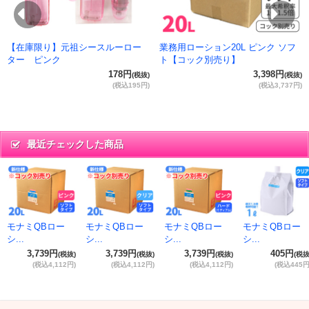
Previous
Ne
【在庫限り】元祖シースルーロー
業務用ローション20L ピンク ソフ
ター ピンク
ト【コック別売り】
178円
3,398円
(税抜)
(税抜)
(税込195円)
(税込3,737円)
最近チェックした商品
モナミQBロー
モナミQBロー
モナミQBロー
モナミQBロー
シ...
シ...
シ...
シ...
3,739円
3,739円
3,739円
405円
(税抜)
(税抜)
(税抜)
(税抜
(税込4,112円)
(税込4,112円)
(税込4,112円)
(税込445円