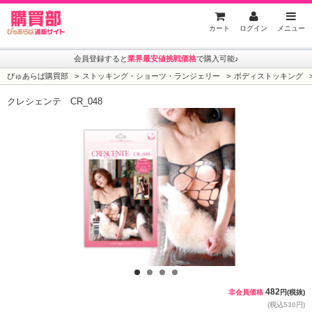
ぴゅあらば購買部
カート
ログイン
メニュー
会員登録すると
業界最安値挑戦価格
で購入可能♪
ぴゅあらば購買部
ストッキング・ショーツ・ランジェリー
ボディストッキング
クレシェンテ CR_048
1
2
3
4
482
非会員価格
円(税抜)
(税込530円)