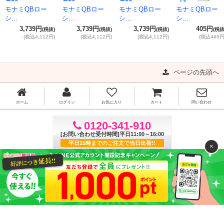
モナミQBロー
モナミQBロー
モナミQBロー
モナミQBロー
シ...
シ...
シ...
シ...
3,739円
3,739円
3,739円
405円
(税抜)
(税抜)
(税抜)
(税抜
(税込4,112円)
(税込4,112円)
(税込4,112円)
(税込445円
ページの先頭へ
ホーム
ログイン
お気に入り
カート
問い合わせ
0120-341-910
[お問い合わせ受付時間]平日11:00～16:00
平日15時までのご注文で当日出荷!!
×
ご利用ガイド
よくある質問
特定商取引法に基づく表記
プライバシーポリシー
利用規約
サイトマップ