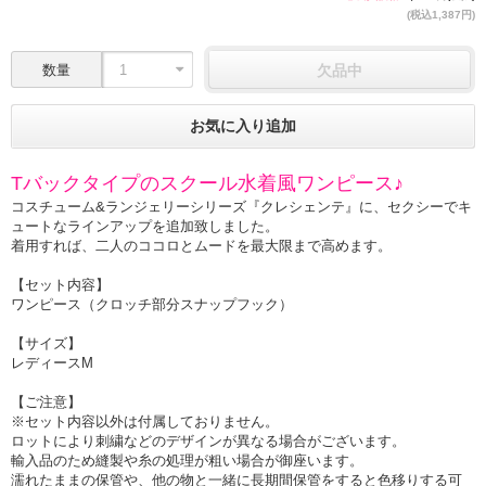
(税込1,387円)
数量
欠品中
お気に入り追加
Tバックタイプのスクール水着風ワンピース♪
コスチューム&ランジェリーシリーズ『クレシェンテ』に、セクシーでキ
ュートなラインアップを追加致しました。
着用すれば、二人のココロとムードを最大限まで高めます。
【セット内容】
ワンピース（クロッチ部分スナップフック）
【サイズ】
レディースM
【ご注意】
※セット内容以外は付属しておりません。
ロットにより刺繍などのデザインが異なる場合がございます。
輸入品のため縫製や糸の処理が粗い場合が御座います。
濡れたままの保管や、他の物と一緒に長期間保管をすると色移りする可