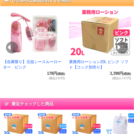
ぴゅあらば購買部おすすめ商品
抜)
円)
Previous
Ne
【在庫限り】元祖シースルーロー
業務用ローション20L ピンク ソフ
ター ピンク
ト【コック別売り】
178円
3,398円
(税抜)
(税抜)
(税込195円)
(税込3,737円)
最近チェックした商品