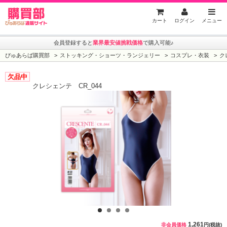
ぴゅあらば購買部
カート
ログイン
メニュー
会員登録すると
業界最安値挑戦価格
で購入可能♪
ぴゅあらば購買部
ストッキング・ショーツ・ランジェリー
コスプレ・衣装
ク
欠品中
クレシェンテ CR_044
1
2
3
4
1,261
非会員価格
円(税抜)