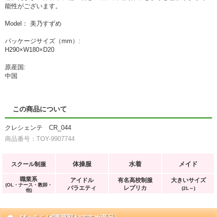
能性がございます。
Model： 美乃すずめ
パッケージサイズ（mm）:
H290×W180×D20
原産国:
中国
この商品について
クレシェンテ CR_044
商品番号：TOY-9907744
体操服
水着
メイド
スクール制服
職業系
アイドル
有名高校制服
大きいサイズ
(OL・ナース・教師・
バラエティ
レプリカ
(2L～)
他)