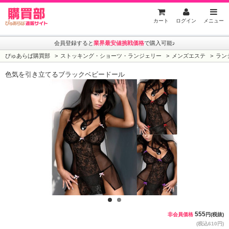
ぴゅあらば購買部
カート
ログイン
メニュー
会員登録すると
業界最安値挑戦価格
で購入可能♪
ぴゅあらば購買部
ストッキング・ショーツ・ランジェリー
メンズエステ
ラン
色気を引き立てるブラックベビードール
1
2
555
非会員価格
円(税抜)
(税込610円)