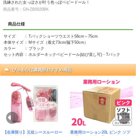
洗練された女っぽさが叶う色っぽベビードール！
商品番号：GN-ZB0020BK
商品仕様
サイズ
：
Tバックショーツウエスト58cm～75cm
本体サイズ
：
Mサイズ（着丈73cm/脇下50cm）
カラー
：
ブラック
セット内容
：
ホルダーネックベビードール(結び直し可)・Tバック
ぴゅあらば購買部おすすめ商品
抜)
円)
Previous
Ne
【在庫限り】元祖シースルーロー
業務用ローション20L ピンク ソフ