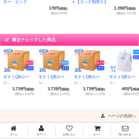
ター ピンク
ト【コック別売り】
178円
3,398円
(税抜)
(税抜)
(税込195円)
(税込3,737円)
最近チェックした商品
モナミQBロー
モナミQBロー
モナミQBロー
モナミQBロー
シ...
シ...
シ...
シ...
3,739円
3,739円
3,739円
405円
(税抜)
(税抜)
(税抜)
(税抜
(税込4,112円)
(税込4,112円)
(税込4,112円)
(税込445円
ページの先頭へ
ホーム
ログイン
お気に入り
カート
問い合わせ