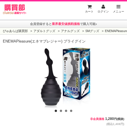
ぴゅあらば購買部
カート
ログイン
メニュー
会員登録すると
業界最安値挑戦価格
で購入可能♪
ぴゅあらば購買部
アダルトグッズ
アナルグッズ
SMグッズ
ENEMAPlea
ENEMAPleasure(エネマプレジャー) プライグイン
1
2
3
4
1,280
非会員価格
円(税抜)
(税込1,408円)