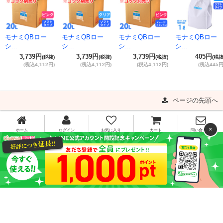
モナミQBロー
モナミQBロー
モナミQBロー
モナミQBロー
シ...
シ...
シ...
シ...
3,739円
3,739円
3,739円
405円
(税抜)
(税抜)
(税抜)
(税抜
(税込4,112円)
(税込4,112円)
(税込4,112円)
(税込445円
ページの先頭へ
×
ホーム
ログイン
お気に入り
カート
問い合わせ
0120-341-910
[お問い合わせ受付時間]平日11:00～16:00
平日15時までのご注文で当日出荷!!
ご利用ガイド
よくある質問
特定商取引法に基づく表記
プライバシーポリシー