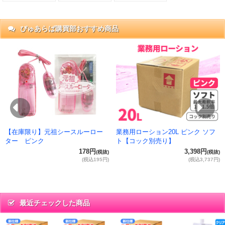
ぴゅあらば購買部おすすめ商品
抜)
円)
Previous
Ne
【在庫限り】元祖シースルーロー
業務用ローション20L ピンク ソフ
ター ピンク
ト【コック別売り】
178円
3,398円
(税抜)
(税抜)
(税込195円)
(税込3,737円)
最近チェックした商品