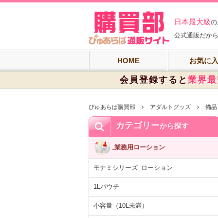
ぴゅあらば購買
日本最大級
の
公式通販だから
HOME
お気に
会員登録すると
業界最
ぴゅあらば購買部
アダルトグッズ
備品
カテゴリー
から探す
業務用ローション
モナミシリーズ_ローション
1Lパウチ
小容量（10L未満）