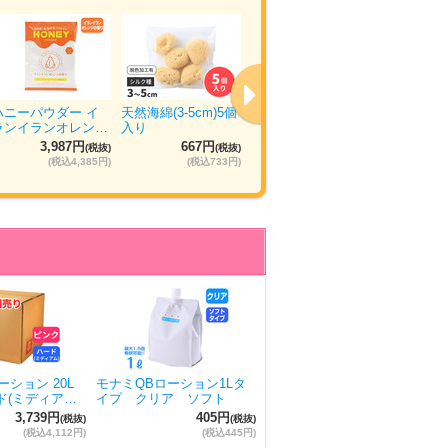
ハニーパウダー イ
天然海綿(3-5cm)5個
ウエットトラストプ
ぴゅあら
ランイランオレン…
入り
ロ 120本入り
ュ 5箱×
3,987円
667円
11,035円
5
(税抜)
(税抜)
(税抜)
(税込4,385円)
(税込733円)
(税込12,138円)
ション 20L
モナミQBローション1Lタ
ド(ミディア…
イプ クリア ソフト
3,739円
405円
(税抜)
(税抜)
(税込4,112円)
(税込445円)