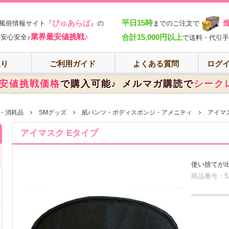
部
ぴゅあらば
平日15時
風俗情報サイト『
』の
までのご注文で
業界最安値挑戦♪
合計15,000円以上
安心安全♪
で送料・代引手
入り
ご利用ガイド
よくある質問
ログイ
安値挑戦価格
で購入可能♪
メルマガ購読で
シーク
・消耗品
SMグッズ
紙パンツ・ボディスポンジ・アメニティ
アイマ
アイマスク Eタイプ
使い捨てが
商品番号：53