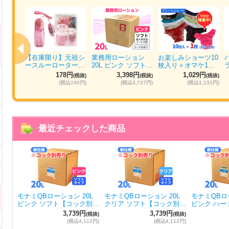
ォッシ
【在庫限り】元祖シ
業務用ローション
お楽しみショーツ10
パ…
ースルーローター…
20L ピンク ソフト…
枚入り＋オマケ1…
円
178円
3,398円
1,029円
(税抜)
(税抜)
(税抜)
(税抜)
884円)
(税込195円)
(税込3,737円)
(税込1,131円)
最近チェックした商品
モナミQBローション 20L
モナミQBローション 20L
モナミQBロー
ピンク ソフト【コック別…
クリア ソフト【コック別…
ピンク ハー
3,739円
3,739円
(税抜)
(税抜)
(税込4,112円)
(税込4,112円)