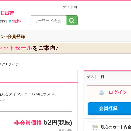
ゲスト様
当日出荷
￥
無料
数料
ン･会員登録
レットセール
をご案内♪
スク Eタイプ
ゲスト
様
ログイン
出来るアイマスク！ＳＭにオススメ！
94
会員登録
52
非会員価格
円(税抜)
現在のカート内
(税込57円)