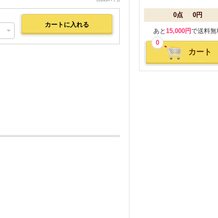
0点
0円
あと
15,000円
で送料無
0
カート