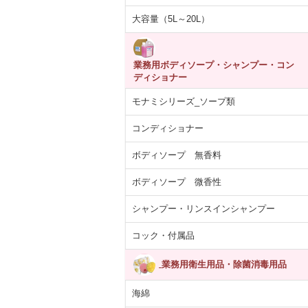
大容量（5L～20L）
業務用ボディソープ・シャンプー・コン
ディショナー
あらばティッシ
【医薬部外品】薬用
紙コップ 7オンス
ARCマウスウ
箱×12パック
泡 NOTクリーン…
(205ml)100個入り
ュ ブルー ペ
5,392円
4,055円
330円
1,713
モナミシリーズ_ソープ類
(税抜)
(税抜)
(税抜)
(税込5,931円)
(税込4,460円)
(税込363円)
(税込1,
コンディショナー
ボディソープ 無香料
ボディソープ 微香性
シャンプー・リンスインシャンプー
コック・付属品
業務用衛生用品・除菌消毒用品
海綿