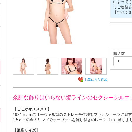
によって
てご連絡
【すべて
購入数
お気に入り追加
余計な飾りはいらない縦ラインのセクシーシルエ
【ここがオススメ！】
10×4.5ｃｍのオーヴァル型のストレッチ生地をブラとショーツに縦
1.5ｃｍの金のリングでオーヴァルを飾り付きのレースゴムに通しま
【適応サイズ】