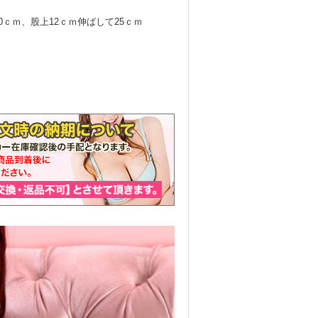
0ｃｍ、股上12ｃｍ伸ばして25ｃｍ