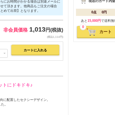
現在のカート内
さらにお時間がかかる場合は別途メールに
させて頂きます。他商品もご注文の場合
まとめて出荷】となります。
0点
0円
あと
15,000円
で送料無
0
1,013
非会員価格
円(税抜)
カート
(税込1,114円)
ットにドキドキ♪
方向に配置したセクシーデザイン。
した。