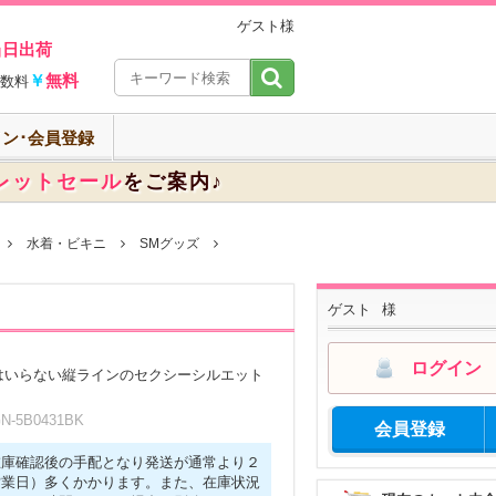
ゲスト様
当日出荷
￥
無料
数料
ン･会員登録
レットセール
をご案内♪
水着・ビキニ
SMグッズ
ゲスト
様
ログイン
はいらない縦ラインのセクシーシルエット
-5B0431BK
会員登録
在庫確認後の手配となり発送が通常より２
営業日）多くかかります。また、在庫状況