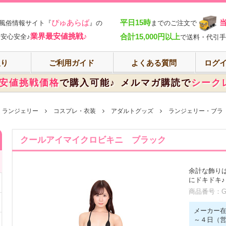
部
ぴゅあらば
平日15時
風俗情報サイト『
』の
までのご注文で
業界最安値挑戦♪
合計15,000円以上
安心安全♪
で送料・代引手
入り
ご利用ガイド
よくある質問
ログイ
安値挑戦価格
で購入可能♪
メルマガ購読で
シーク
・ランジェリー
コスプレ・衣装
アダルトグッズ
ランジェリー・ブラ
クールアイマイクロビキニ ブラック
余計な飾り
にドキドキ♪
商品番号：GN
メーカー
～４日（