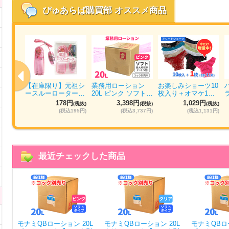
ぴゅあらば購買部
オススメ商品
ォッシ
【在庫限り】元祖シ
業務用ローション
お楽しみショーツ10
パ…
ースルーローター…
20L ピンク ソフト…
枚入り＋オマケ1…
円
178円
3,398円
1,029円
(税抜)
(税抜)
(税抜)
(税抜)
884円)
(税込195円)
(税込3,737円)
(税込1,131円)
最近チェックした商品
モナミQBローション 20L
モナミQBローション 20L
モナミQBロー