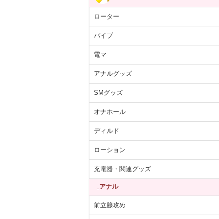
ローター
バイブ
電マ
アナルグッズ
あらばティッシ
【医薬部外品】薬用
紙コップ 7オンス
ARCマウスウ
箱×12パック
泡 NOTクリーン…
(205ml)100個入り
ュ ブルー ペ
SMグッズ
5,392円
4,055円
330円
1,713
(税抜)
(税抜)
(税抜)
(税込5,931円)
(税込4,460円)
(税込363円)
(税込1,
オナホール
ディルド
ローション
充電器・関連グッズ
アナル
前立腺攻め