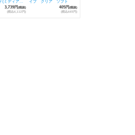
ド(ミディア…
イプ クリア ソフト
3,739円
405円
(税抜)
(税抜)
(税込4,112円)
(税込445円)