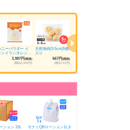
ハニーパウダー イ
天然海綿(3-5cm)5個
ウエットトラストプ
ぴゅあら
ランイランオレン…
入り
ロ 120本入り
ュ 5箱×
3,987円
667円
11,035円
5
(税抜)
(税抜)
(税抜)
(税込4,385円)
(税込733円)
(税込12,138円)
ション 20L
モナミQBローション1Lタ