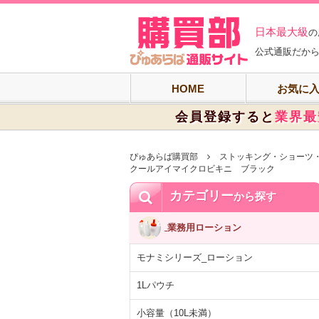
ぴゅあらば購買
日本最大級
の
公式通販だから
HOME
お気に
会員登録すると
業界最
ぴゅあらば購買部
ストッキング・ショーツ
クールアイマイクロビキニ ブラック
カテゴリー
から探す
業務用ローション
モナミシリーズ_ローション
1Lパウチ
小容量（10L未満）