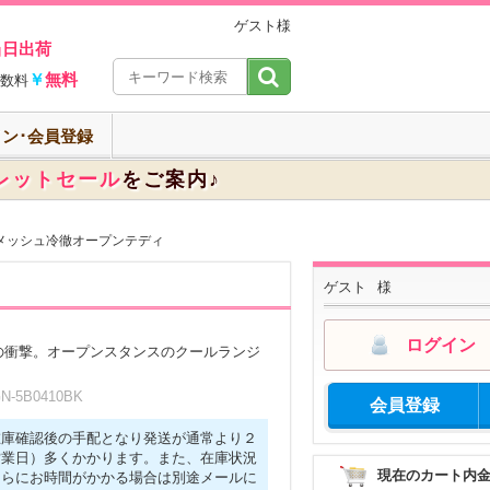
ゲスト様
当日出荷
￥
無料
数料
ン･会員登録
レットセール
をご案内♪
メッシュ冷徹オープンテディ
ゲスト
様
ログイン
の衝撃。オープンスタンスのクールランジ
-5B0410BK
会員登録
在庫確認後の手配となり発送が通常より２
営業日）多くかかります。また、在庫状況
現在のカート内
さらにお時間がかかる場合は別途メールに