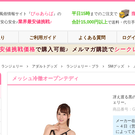
部
ぴゅあらば
平日15時
風俗情報サイト『
』の
までのご注文で
業界最安値挑戦♪
合計15,000円以上
安心安全♪
で送料・代引手
入り
ご利用ガイド
よくある質問
ログイ
安値挑戦価格
で購入可能♪
メルマガ購読で
シーク
・ランジェリー
アダルトグッズ
ランジェリー・ブラ
SMグッズ
メッシュ冷徹オープンテディ
冴え渡る黒
ェリー。
商品番号：GN
メーカー
～４日（
によって