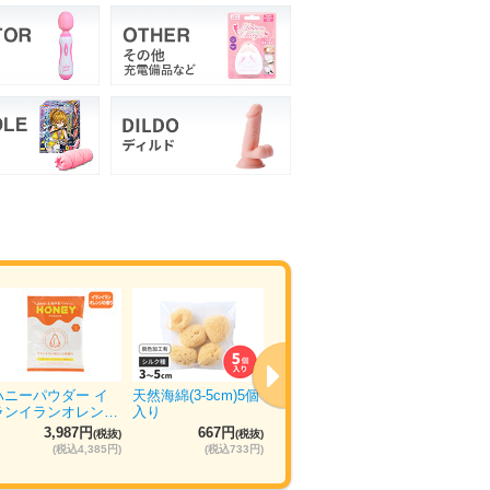
ハニーパウダー イ
天然海綿(3-5cm)5個
ウエットトラストプ
ぴゅあら
ランイランオレン…
入り
ロ 120本入り
ュ 5箱×
3,987円
667円
11,035円
5
(税抜)
(税抜)
(税抜)
(税込4,385円)
(税込733円)
(税込12,138円)