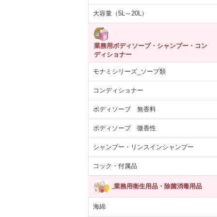
大容量（5L～20L）
業務用ボディソープ・シャンプー・コン
ディショナー
モナミシリーズ_ソープ類
コンディショナー
ボディソープ 無香料
ボディソープ 微香性
シャンプー・リンスインシャンプー
コック・付属品
あらばティッシ
【医薬部外品】薬用
紙コップ 7オンス
ARCマウスウ
箱×12パック
泡 NOTクリーン…
(205ml)100個入り
ュ ブルー ペ
業務用衛生用品・除菌消毒用品
5,392円
4,055円
330円
1,713
(税抜)
(税抜)
(税抜)
(税込5,931円)
(税込4,460円)
(税込363円)
(税込1,
海綿