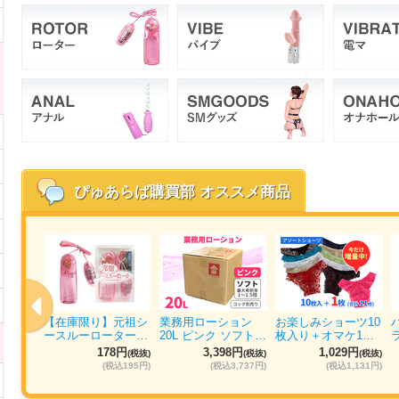
ぴゅあらば購買部
オススメ商品
ォッシ
【在庫限り】元祖シ
業務用ローション
お楽しみショーツ10
パ…
ースルーローター…
20L ピンク ソフト…
枚入り＋オマケ1…
円
178円
3,398円
1,029円
(税抜)
(税抜)
(税抜)
(税抜)
884円)
(税込195円)
(税込3,737円)
(税込1,131円)