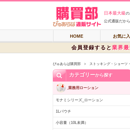
ぴゅあらば購買
日本最大級
の
公式通販だから
HOME
お気に
会員登録すると
業界最
ぴゅあらば購買部
ストッキング・ショーツ
カテゴリー
から探す
業務用ローション
モナミシリーズ_ローション
1Lパウチ
小容量（10L未満）