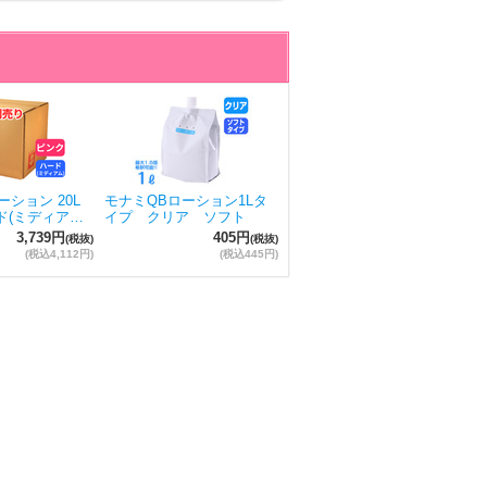
ション 20L
モナミQBローション1Lタ
ド(ミディア…
イプ クリア ソフト
3,739円
405円
(税抜)
(税抜)
(税込4,112円)
(税込445円)