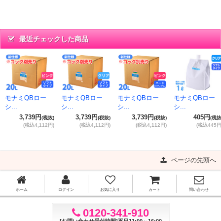
最近チェックした商品
モナミQBロー
モナミQBロー
モナミQBロー
モナミQBロー
シ...
シ...
シ...
シ...
3,739円
3,739円
3,739円
405円
(税抜)
(税抜)
(税抜)
(税抜
(税込4,112円)
(税込4,112円)
(税込4,112円)
(税込445円
ページの先頭へ
ホーム
ログイン
お気に入り
カート
問い合わせ
0120-341-910
[お問い合わせ受付時間]平日11:00～16:00