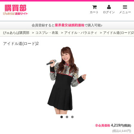
ぴゅあらば購買部
カート
ログイン
メニュー
会員登録すると
業界最安値挑戦価格
で購入可能♪
ぴゅあらば購買部
コスプレ・衣装
アイドル・バラエティ
アイドル道(ロード)2
アイドル道(ロード)2
1
2
3
4,219
非会員価格
円(税抜)
(税込4,640円)