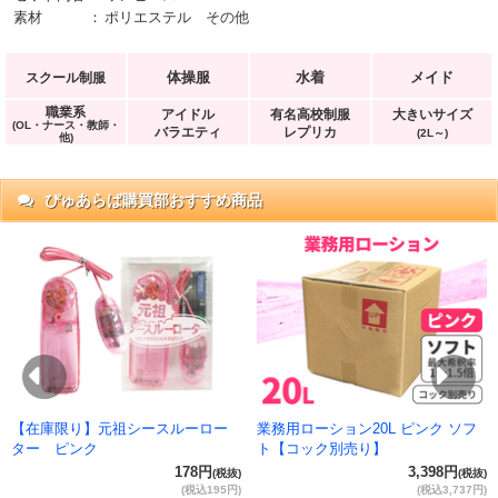
素材
：
ポリエステル その他
体操服
水着
メイド
スクール制服
職業系
アイドル
有名高校制服
大きいサイズ
(OL・ナース・教師・
バラエティ
レプリカ
(2L～)
他)
ぴゅあらば購買部おすすめ商品
抜)
円)
Previous
Ne
【在庫限り】元祖シースルーロー
業務用ローション20L ピンク ソフ
ター ピンク
ト【コック別売り】
178円
3,398円
(税抜)
(税抜)
(税込195円)
(税込3,737円)