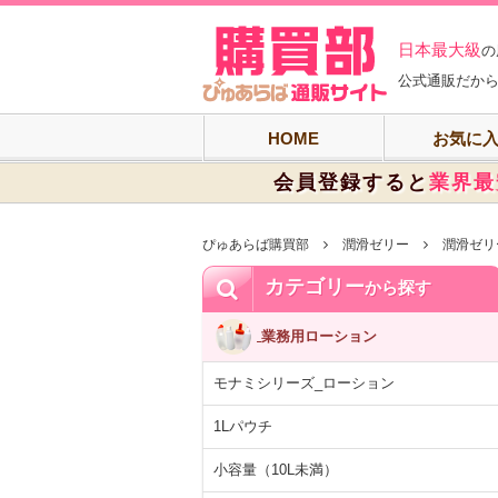
ぴゅあらば購買
日本最大級
の
公式通販だから
HOME
お気に
会員登録すると
業界最
ぴゅあらば購買部
潤滑ゼリー
潤滑ゼリ
カテゴリー
から探す
業務用ローション
モナミシリーズ_ローション
1Lパウチ
小容量（10L未満）