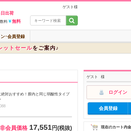
ゲスト様
当日出荷
￥
無料
数料
ン･会員登録
レットセール
をご案内♪
ゲスト
様
ログイン
に絶対おすすめ！膣内と同じ弱酸性タイプ
ー
88
会員登録
17,551
現在のカート内
非会員価格
円(税抜)