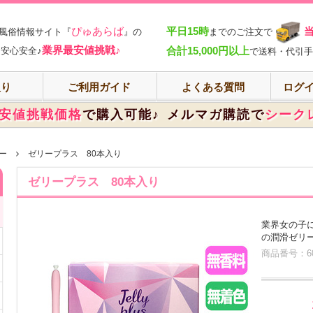
部
ぴゅあらば
平日15時
風俗情報サイト『
』の
までのご注文で
業界最安値挑戦♪
合計15,000円以上
安心安全♪
で送料・代引手
入り
ご利用ガイド
よくある質問
ログイ
安値挑戦価格
で購入可能♪
メルマガ購読で
シーク
ー
ゼリープラス 80本入り
ゼリープラス 80本入り
業界女の子
の潤滑ゼリ
商品番号：60