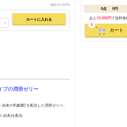
(税込19,306円)
0点
0円
あと
15,000円
で送料無
0
カート
イプの潤滑ゼリー
ト由来の乳酸菌)”を配合した潤滑ゼリー。
ト由来)を配合