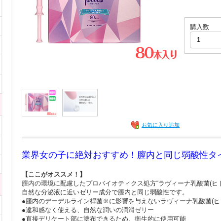
購入数
お気に入り追加
業界女の子に絶対おすすめ！膣内と同じ弱酸性タ
【ここがオススメ！】
膣内の環境に配慮したプロバイオティクス処方“ラヴィーナ乳酸菌(ヒ
自然な分泌液に近いゼリー成分で膣内と同じ弱酸性です。
●膣内のデーデルライン桿菌※に影響を与えないラヴィーナ乳酸菌(ヒ
●違和感なく使える、自然な潤いの潤滑ゼリー
●直接デリケート部に塗布できるため、衛生的に使用可能