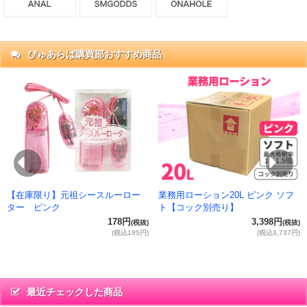
ぴゅあらば購買部おすすめ商品
抜)
円)
Previous
Ne
【在庫限り】元祖シースルーロー
業務用ローション20L ピンク ソフ
ター ピンク
ト【コック別売り】
178円
3,398円
(税抜)
(税抜)
(税込195円)
(税込3,737円)
最近チェックした商品