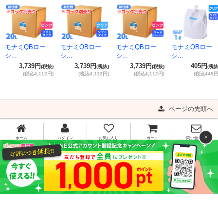
モナミQBロー
モナミQBロー
モナミQBロー
モナミQBロー
シ...
シ...
シ...
シ...
3,739円
3,739円
3,739円
405円
(税抜)
(税抜)
(税抜)
(税抜
(税込4,112円)
(税込4,112円)
(税込4,112円)
(税込445円
ページの先頭へ
×
ホーム
ログイン
お気に入り
カート
問い合わせ
0120-341-910
[お問い合わせ受付時間]平日11:00～16:00
平日15時までのご注文で当日出荷!!
ご利用ガイド
よくある質問
特定商取引法に基づく表記