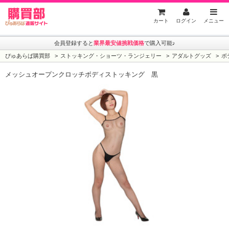
ぴゅあらば購買部
カート
ログイン
メニュー
会員登録すると
業界最安値挑戦価格
で購入可能♪
ぴゅあらば購買部
ストッキング・ショーツ・ランジェリー
アダルトグッズ
ボ
メッシュオープンクロッチボディストッキング 黒