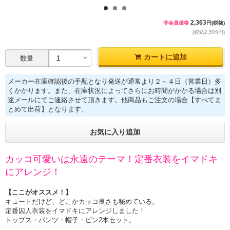
1
2
3
2,363
非会員価格
円(税抜)
(税込2,599円)
カートに追加
数量
メーカー在庫確認後の手配となり発送が通常より２～４日（営業日）多
くかかります。また、在庫状況によってさらにお時間がかかる場合は別
途メールにてご連絡させて頂きます。他商品もご注文の場合【すべてま
とめて出荷】となります。
お気に入り追加
カッコ可愛いは永遠のテーマ！定番衣装をイマドキ
にアレンジ！
【ここがオススメ！】
キュートだけど、どこかカッコ良さも秘めている。
定番囚人衣装をイマドキにアレンジしました！
トップス・パンツ・帽子・ピン2本セット。