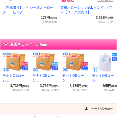
【在庫限り】元祖シースルーロー
業務用ローション20L ピンク ソフ
ター ピンク
ト【コック別売り】
178円
3,398円
(税抜)
(税抜)
(税込195円)
(税込3,737円)
最近チェックした商品
モナミQBロー
モナミQBロー
モナミQBロー
モナミQBロー
シ...
シ...
シ...
シ...
3,739円
3,739円
3,739円
405円
(税抜)
(税抜)
(税抜)
(税抜
(税込4,112円)
(税込4,112円)
(税込4,112円)
(税込445円
ページの先頭へ