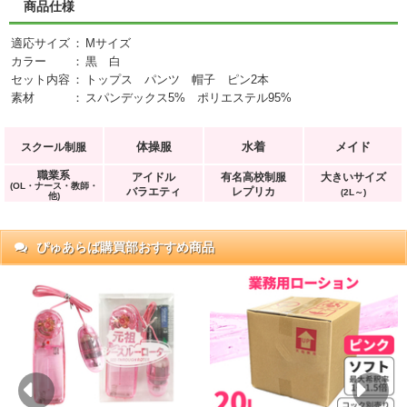
商品仕様
適応サイズ
：
Mサイズ
カラー
：
黒 白
セット内容
：
トップス パンツ 帽子 ピン2本
素材
：
スパンデックス5% ポリエステル95%
体操服
水着
メイド
スクール制服
職業系
アイドル
有名高校制服
大きいサイズ
(OL・ナース・教師・
バラエティ
レプリカ
(2L～)
他)
ぴゅあらば購買部おすすめ商品
抜)
円)
Previous
Ne