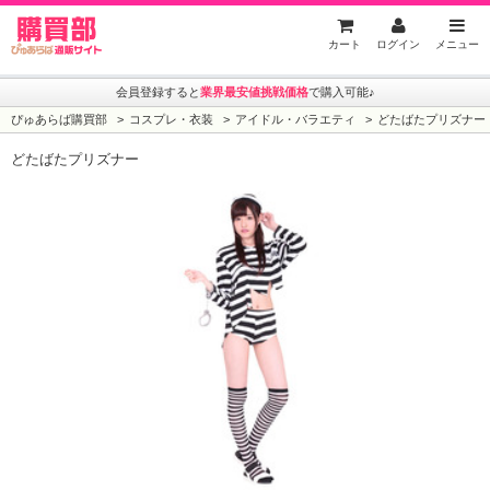
ぴゅあらば購買部
カート
ログイン
メニュー
会員登録すると
業界最安値挑戦価格
で購入可能♪
ぴゅあらば購買部
コスプレ・衣装
アイドル・バラエティ
どたばたプリズナー
どたばたプリズナー