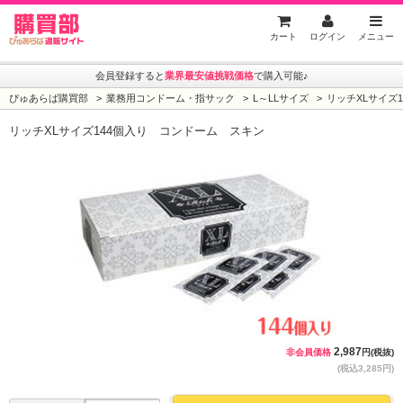
ぴゅあらば購買部
カート
ログイン
メニュー
会員登録すると
業界最安値挑戦価格
で購入可能♪
ぴゅあらば購買部
業務用コンドーム・指サック
L～LLサイズ
リッチXLサイズ
リッチXLサイズ144個入り コンドーム スキン
2,987
非会員価格
円(税抜)
(税込3,285円)