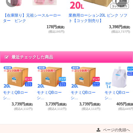
Previous
Ne
【在庫限り】元祖シースルーロー
業務用ローション20L ピンク ソフ
ター ピンク
ト【コック別売り】
178円
3,398円
(税抜)
(税抜)
(税込195円)
(税込3,737円)
最近チェックした商品
モナミQBロー
モナミQBロー
モナミQBロー
モナミQBロー
シ...
シ...
シ...
シ...
3,739円
3,739円
3,739円
405円
(税抜)
(税抜)
(税抜)
(税抜
(税込4,112円)
(税込4,112円)
(税込4,112円)
(税込445円
ページの先頭へ