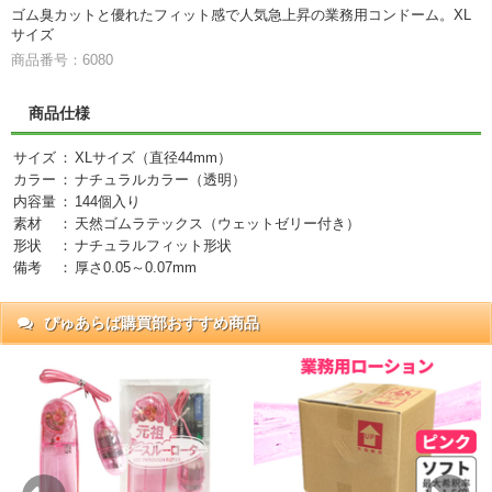
ゴム臭カットと優れたフィット感で人気急上昇の業務用コンドーム。XL
サイズ
商品番号：6080
商品仕様
サイズ
：
XLサイズ（直径44mm）
カラー
：
ナチュラルカラー（透明）
内容量
：
144個入り
素材
：
天然ゴムラテックス（ウェットゼリー付き）
形状
：
ナチュラルフィット形状
備考
：
厚さ0.05～0.07mm
ぴゅあらば購買部おすすめ商品
抜)
円)