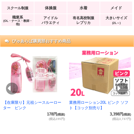
体操服
水着
メイド
スクール制服
職業系
アイドル
有名高校制服
大きいサイズ
(OL・ナース・教師・
バラエティ
レプリカ
(2L～)
他)
ぴゅあらば購買部おすすめ商品
抜)
円)
Previous
Ne
【在庫限り】元祖シースルーロー
業務用ローション20L ピンク ソフ
ター ピンク
ト【コック別売り】
178円
3,398円
(税抜)
(税抜)
(税込195円)
(税込3,737円)