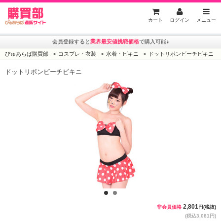
ぴゅあらば購買部
カート
ログイン
メニュー
会員登録すると
業界最安値挑戦価格
で購入可能♪
ぴゅあらば購買部
コスプレ・衣装
水着・ビキニ
ドットリボンビーチビキニ
ドットリボンビーチビキニ
1
2
2,801
非会員価格
円(税抜)
(税込3,081円)