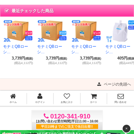
最近チェックした商品
モナミQBロー
モナミQBロー
モナミQBロー
モナミQBロー
シ...
シ...
シ...
シ...
3,739円
3,739円
3,739円
405円
(税抜)
(税抜)
(税抜)
(税抜
(税込4,112円)
(税込4,112円)
(税込4,112円)
(税込445円
ページの先頭へ
ホーム
ログイン
お気に入り
カート
問い合わせ
0120-341-910
[お問い合わせ受付時間]平日11:00～16:00
平日15時までのご注文で当日出荷!!
×