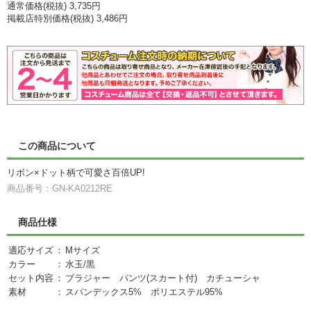
通常価格(税抜) 3,735円
掲載店特別価格(税抜) 3,486円
この商品について
リボン×ドット柄で可愛さ百倍UP!
商品番号：GN-KA0212RE
商品仕様
適応サイズ
：
Mサイズ
カラー
：
水玉/黒
セット内容
：
ブラジャー パンツ(スカート付) カチューシャ
素材
：
スパンデックス5% ポリエステル95%