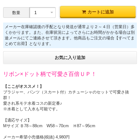
カートに追加
数量
メーカー在庫確認後の手配となり発送が通常より２～４日（営業日）多
くかかります。また、在庫状況によってさらにお時間がかかる場合は別
途メールにてご連絡させて頂きます。他商品もご注文の場合【すべてま
とめて出荷】となります。
お気に入り追加
リボン×ドット柄で可愛さ百倍ＵＰ！
【ここがオススメ！】
ブラジャー、パンツ（スカート付）カチューシャのセットで可愛さ抜
群！
愛され系モテ水着コスの新定番♪
※水着として入水も可能です。
【適応サイズ】
Mサイズ Ｂ78～88cm W58～70cm Ｈ87～95cm
メーカー希望小売価格(税抜) 4,980円