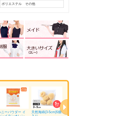
ポリエステル その他
ハニーパウダー イ
天然海綿(3-5cm)5個
ウエットトラストプ
ぴゅあら
ランイランオレン…
入り
ロ 120本入り
ュ 5箱×