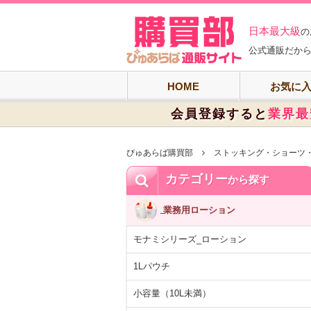
ぴゅあらば購買
日本最大級
の
公式通販だから
HOME
お気に
会員登録すると
業界最
ぴゅあらば購買部
ストッキング・ショーツ
カテゴリー
から探す
業務用ローション
モナミシリーズ_ローション
1Lパウチ
小容量（10L未満）