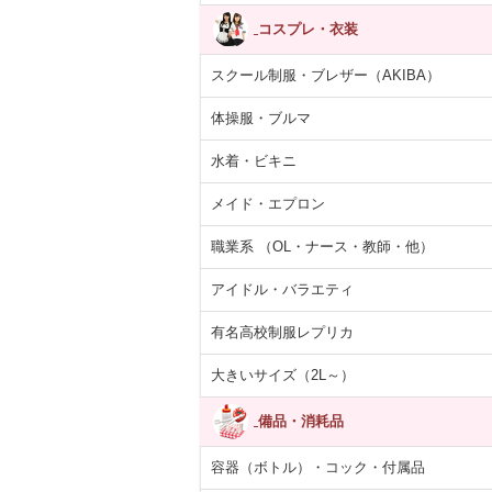
コスプレ・衣装
スクール制服・ブレザー（AKIBA）
体操服・ブルマ
水着・ビキニ
メイド・エプロン
職業系 （OL・ナース・教師・他）
アイドル・バラエティ
有名高校制服レプリカ
大きいサイズ（2L～）
備品・消耗品
容器（ボトル）・コック・付属品
あらばティッシ
【医薬部外品】薬用
紙コップ 7オンス
ARCマウスウ
箱×12パック
泡 NOTクリーン…
(205ml)100個入り
ュ ブルー ペ