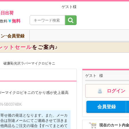
ゲスト様
当日出荷
￥
無料
数料
ン･会員登録
レットセール
をご案内♪
破廉恥光沢ラバーマイクロビキニ
ゲスト
様
ログイン
バーマイクロビキニのてかり感が史上最高
-5B0374BK
会員登録
取寄せ後の発送となります。また、メーカ
場合は別途メールにてご連絡させて頂きま
現在のカート内
に他商品もご注文の場合【すべてまとめて