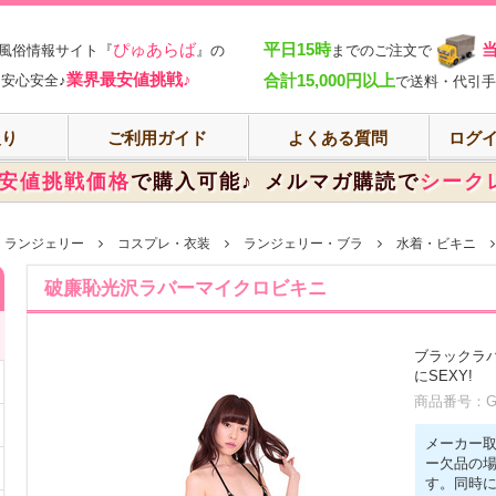
部
ぴゅあらば
平日15時
風俗情報サイト『
』の
までのご注文で
業界最安値挑戦♪
合計15,000円以上
安心安全♪
で送料・代引手
入り
ご利用ガイド
よくある質問
ログイ
安値挑戦価格
で購入可能♪
メルマガ購読で
シーク
・ランジェリー
コスプレ・衣装
ランジェリー・ブラ
水着・ビキニ
破廉恥光沢ラバーマイクロビキニ
ブラックラ
にSEXY!
商品番号：GN
メーカー
ー欠品の
す。同時