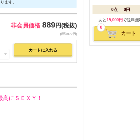
なります。
0点
0円
あと
15,000円
で送料無
889
非会員価格
円(税抜)
0
カート
(税込977円)
最高にＳＥＸＹ！