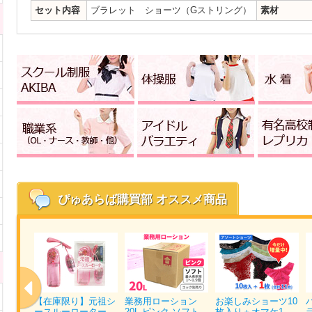
セット内容
ブラレット ショーツ（Gストリング）
素材
ぴゅあらば購買部
オススメ商品
ォッシ
【在庫限り】元祖シ
業務用ローション
お楽しみショーツ10
パ…
ースルーローター…
20L ピンク ソフト…
枚入り＋オマケ1…