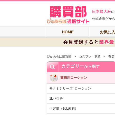
ぴゅあらば購買
日本最大級
の
公式通販だから
HOME
お気に
会員登録すると
業界最
ぴゅあらば購買部
コスプレ・衣装
有名
カテゴリー
から探す
業務用ローション
モナミシリーズ_ローション
1Lパウチ
小容量（10L未満）