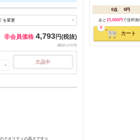
0点
0円
あと
15,000円
で送料無
0
カート
4,793
非会員価格
円(税抜)
(税込5,272円)
欠品中
のクオリティの高さです☆