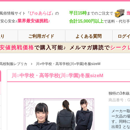
部
ぴゅあらば
平日15時
風俗情報サイト『
』の
までのご注文で
業界最安値挑戦♪
合計15,000円以上
安心安全♪
で送料・代引手
入り
ご利用ガイド
よくある質問
ログイ
安値挑戦価格
で購入可能♪
メルマガ購読で
シーク
高校制服レプリカ
川○中学校・高等学校(川○学園)冬服sizeM
川○中学校・高等学校(川○学園)冬服sizeM
独特の3本線
商品番号：GN
メーカー
ー欠品の
す。同時
出荷】と