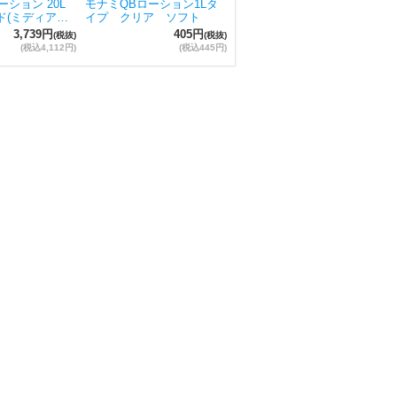
ション 20L
モナミQBローション1Lタ
ド(ミディア…
イプ クリア ソフト
3,739円
405円
(税抜)
(税抜)
(税込4,112円)
(税込445円)