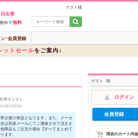
ゲスト様
当日出荷
￥
無料
数料
ン･会員登録
レットセール
をご案内♪
ゲスト
様
ログイン
がポイント♪
-NK3059M
会員登録
取寄せ後の発送となります。また、メーカ
場合は別途メールにてご連絡させて頂きま
に他商品もご注文の場合【すべてまとめて
現在のカート内
なります。