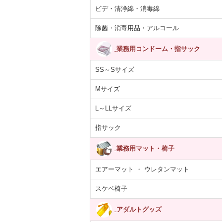
ビデ・清浄綿・消毒綿
除菌・消毒用品・アルコール
業務用コンドーム・指サック
SS～Sサイズ
Mサイズ
あらばティッシ
【医薬部外品】薬用
紙コップ 7オンス
ARCマウスウ
箱×12パック
泡 NOTクリーン…
(205ml)100個入り
ュ ブルー ペ
5,392円
4,055円
330円
1,713
L～LLサイズ
(税抜)
(税抜)
(税抜)
(税込5,931円)
(税込4,460円)
(税込363円)
(税込1,
指サック
業務用マット・椅子
エアーマット ・ ウレタンマット
スケベ椅子
アダルトグッズ