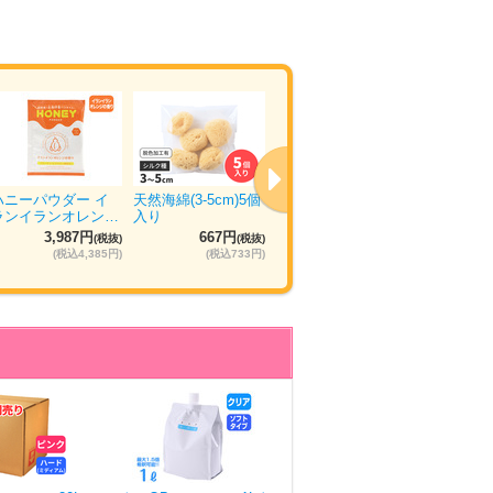
ハニーパウダー イ
天然海綿(3-5cm)5個
ウエットトラストプ
ぴゅあら
ランイランオレン…
入り
ロ 120本入り
ュ 5箱×
3,987円
667円
11,035円
5
(税抜)
(税抜)
(税抜)
(税込4,385円)
(税込733円)
(税込12,138円)