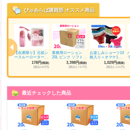
ぴゅあらば購買部
オススメ商品
ォッシ
【在庫限り】元祖シ
業務用ローション
お楽しみショーツ10
パ…
ースルーローター…
20L ピンク ソフト…
枚入り＋オマケ1…
円
178円
3,398円
1,029円
(税抜)
(税抜)
(税抜)
(税抜)
884円)
(税込195円)
(税込3,737円)
(税込1,131円)
最近チェックした商品